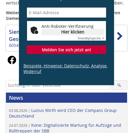
wirtschaftlicher, komfortabler und resilienter zu betreiben.
Weitere Information liefert das
aktuelle Whitepaper
von
Siemens.
Anti-Roboter-Verifizierung
Siemens AG, Smart Infrastructure
Hier klicken
Geschäftsbereich Buildings
Friendly
Captcha ⇗
60549 Frankfurt am Main
Melden Sie sich jetzt an!
Beispiele, Hinweise: Datenschutz, Analyse,
Widerruf
News
Luzius Wirth wird CEO der Compass Group
03.08.2026 |
Deutschland
Kone: Digitalisierte Wartung für Aufzüge und
24.07.2026 |
Rolltreppen der SBB