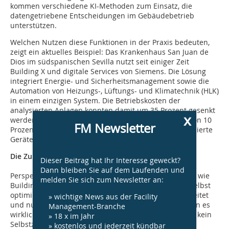
kommen verschiedene KI-Methoden zum Einsatz, die
datengetriebene Entscheidungen im Gebäudebetrieb
unterstützen.
Welchen Nutzen diese Funktionen in der Praxis bedeuten,
zeigt ein aktuelles Beispiel: Das Krankenhaus San Juan de
Dios im südspanischen Sevilla nutzt seit einiger Zeit
Building X und digitale Services von Siemens. Die Lösung
integriert Energie- und Sicherheitsmanagement sowie die
Automation von Heizungs-, Lüftungs- und Klimatechnik (HLK)
in einem einzigen System. Die Betriebskosten der
analysierten Anlagen konnten damit um 35 Prozent gesenkt
x
werden, mit Potenzial für zusätzliche Einsparungen von 10
FM Newsletter
Prozent durch frühzeitige Fehlererkennung und optimierte
Gerätenutzung.
Die Zukunft im Blick
Dieser Beitrag hat Ihr Interesse geweckt?
Dann bleiben Sie auf dem Laufenden und
Perspektivisch ermöglichen cloudbasierte Plattformen wie
melden Sie sich zum Newsletter an:
Building X autonome Gebäude: ein System, das sich selbst
optimiert, Fehler frühzeitig erkennt, Maßnahmen einleitet
» wichtige News aus der Facility
und nur dann menschliches Eingreifen erfordert, wenn es
Management-Branche
wirklich notwendig ist. Künstliche Intelligenz ist dabei kein
» 18 x im Jahr
Selbstzweck, sondern ein Werkzeug, um Gebäude
» kostenlos und jederzeit kündbar