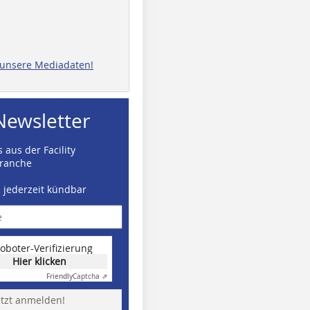
e unsere Mediadaten!
Newsletter
 aus der Facility
ranche
d jederzeit kündbar
oboter-Verifizierung
Hier klicken
Friendly
Captcha ⇗
etzt anmelden!