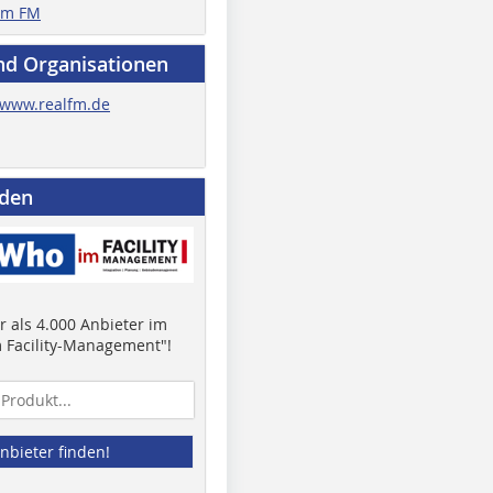
im FM
nd Organisationen
www.realfm.de
nden
 als 4.000 Anbieter im
 Facility-Management"!
nbieter finden!