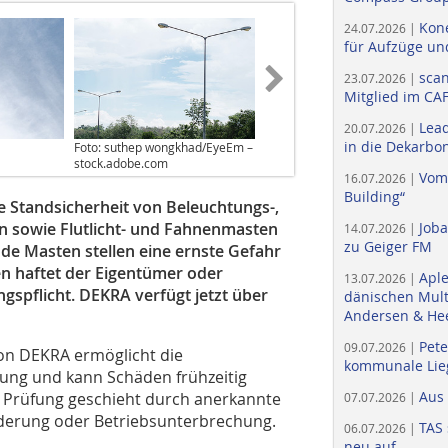
Kone
24.07.2026 |
für Aufzüge un
scan
23.07.2026 |
Mitglied im CA
Lead
20.07.2026 |
in die Dekarbon
Foto: suthep wongkhad/EyeEm –
stock.adobe.com
Vom
16.07.2026 |
Building“
e Standsicherheit von Beleuchtungs-,
n sowie Flutlicht- und Fahnenmasten
Job
14.07.2026 |
zu Geiger FM
e Masten stellen eine ernste Gefahr
n haftet der Eigentümer oder
Apl
13.07.2026 |
gspflicht. DEKRA verfügt jetzt über
dänischen Multi
Andersen & He
Pete
09.07.2026 |
on DEKRA ermöglicht die
kommunale Lieg
tung und kann Schäden frühzeitig
Aus
 Prüfung geschieht durch anerkannte
07.07.2026 |
derung oder Betriebsunterbrechung.
TAS 
06.07.2026 |
neu auf