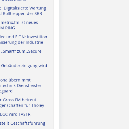
: Digitalisierte Wartung
d Rolltreppen der SBB
metrix.fm ist neues
FM RING
ec und E.ON: Investition
isierung der Industrie
 „Smart“ zum „Secure
a Gebäudereinigung wird
eona übernimmt
technik-Dienstleister
egaard
r Gross FM betreut
enschaften für Tholey
 EGC wird FASTR
stellt Geschäftsführung