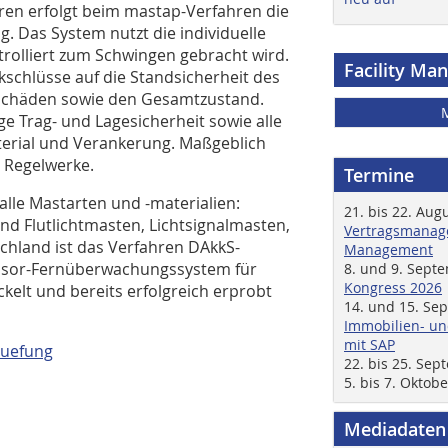
en erfolgt beim mastap-Verfahren die
 Das System nutzt die individuelle
rolliert zum Schwingen gebracht wird.
Facility Ma
schlüsse auf die Standsicherheit des
 Schäden sowie den Gesamtzustand.
ge Trag- und Lagesicherheit sowie alle
terial und Verankerung. Maßgeblich
n Regelwerke.
Termine
alle Mastarten und -materialien:
21. bis 22. Aug
d Flutlichtmasten, Lichtsignalmasten,
Vertragsmanage
hland ist das Verfahren DAkkS-
Management
Sensor-Fernüberwachungssystem für
8. und 9. Sept
Kongress 2026
ckelt und bereits erfolgreich erprobt
14. und 15. Se
Immobilien- un
mit SAP
ruefung
22. bis 25. Se
5. bis 7. Oktob
Mediadaten