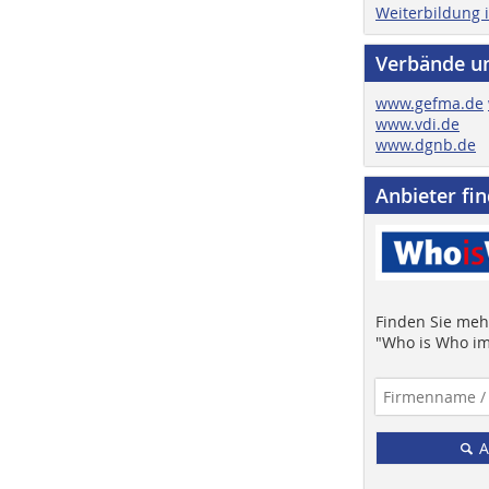
Weiterbildung 
Verbände u
www.gefma.de
www.vdi.de
www.dgnb.de
Anbieter fi
Finden Sie mehr
"Who is Who im
A