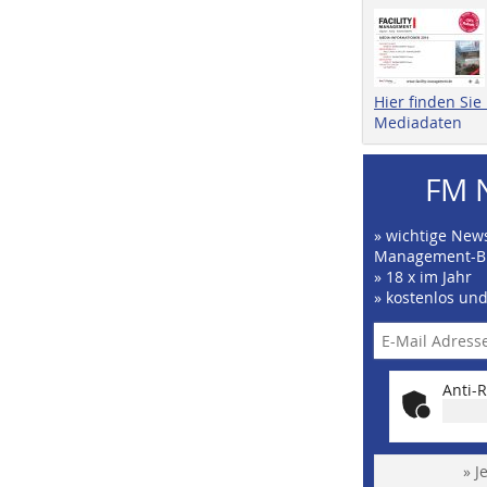
Hier finden Si
Mediadaten
FM 
» wichtige News
Management-B
» 18 x im Jahr
» kostenlos un
Anti-R
» J