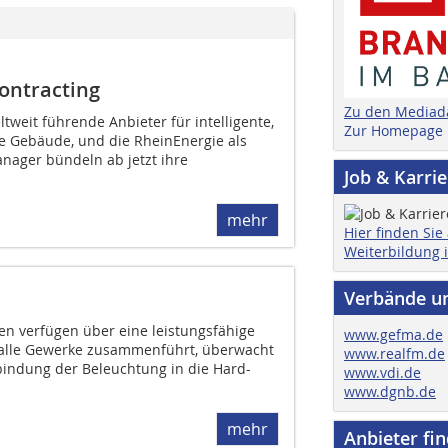
ontracting
Zu den Mediad
ltweit führende Anbieter für intelligente,
Zur Homepage
e Gebäude, und die RheinEnergie als
ager bündeln ab jetzt ihre
Job & Karri
mehr
Hier finden Sie
Weiterbildung 
Verbände u
en verfügen über eine leistungsfähige
www.gefma.de
 alle Gewerke zusammenführt, überwacht
www.realfm.de
bindung der Beleuchtung in die Hard-
www.vdi.de
www.dgnb.de
mehr
Anbieter fi