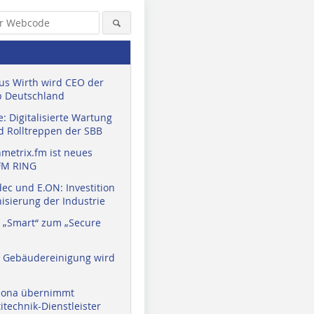
us Wirth wird CEO der
 Deutschland
: Digitalisierte Wartung
d Rolltreppen der SBB
metrix.fm ist neues
FM RING
ec und E.ON: Investition
isierung der Industrie
 „Smart“ zum „Secure
a Gebäudereinigung wird
eona übernimmt
technik-Dienstleister