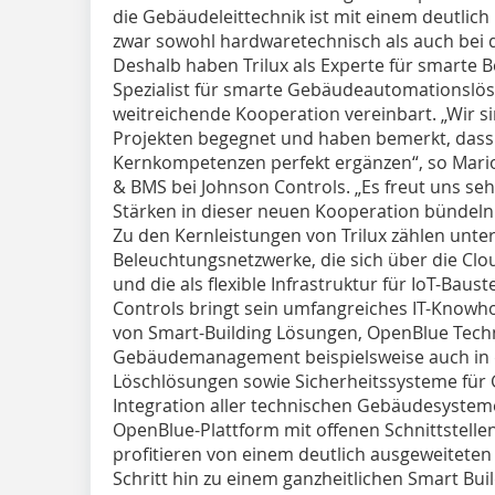
die Gebäudeleittechnik ist mit einem deutli
zwar sowohl hardwaretechnisch als auch bei d
Deshalb haben Trilux als Experte für smarte 
Spezialist für smarte Gebäudeautomationslö
weitreichende Kooperation vereinbart. „Wir s
Projekten begegnet und haben bemerkt, dass 
Kernkompetenzen perfekt ergänzen“, so Mario
& BMS bei Johnson Controls. „Es freut uns s
Stärken in dieser neuen Kooperation bündeln
Zu den Kernleistungen von Trilux zählen unt
Beleuchtungsnetzwerke, die sich über die Cl
und die als flexible Infrastruktur für IoT-Ba
Controls bringt sein umfangreiches IT-Knowho
von Smart-Building Lösungen, OpenBlue Techn
Gebäudemanagement beispielsweise auch in 
Löschlösungen sowie Sicherheitssysteme für
Integration aller technischen Gebäudesysteme
OpenBlue-Plattform mit offenen Schnittstell
profitieren von einem deutlich ausgeweiteten
Schritt hin zu einem ganzheitlichen Smart Buil