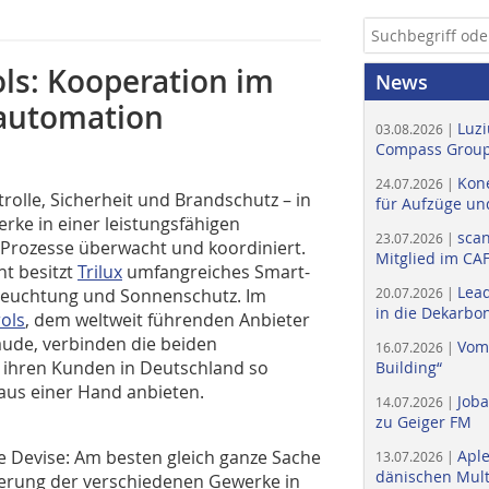
ols: Kooperation im
News
automation
Luzi
03.08.2026 |
Compass Group
Kone
24.07.2026 |
olle, Sicherheit und Brandschutz – in
für Aufzüge un
ke in einer leistungsfähigen
scan
23.07.2026 |
Prozesse überwacht und koordiniert.
Mitglied im CA
ht besitzt
Trilux
umfangreiches Smart-
Lead
eleuchtung und Sonnenschutz. Im
20.07.2026 |
in die Dekarbon
ols
, dem weltweit führenden Anbieter
äude, verbinden die beiden
Vom
16.07.2026 |
ihren Kunden in Deutschland so
Building“
us einer Hand anbieten.
Job
14.07.2026 |
zu Geiger FM
 Devise: Am besten gleich ganze Sache
Apl
13.07.2026 |
dänischen Multi
erung der verschiedenen Gewerke in