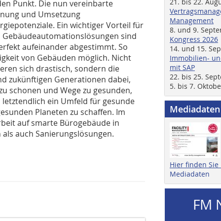
21. bis 22. Aug
den Punkt. Die nun vereinbarte
Vertragsmanage
lanung und Umsetzung
Management
epotenziale. Ein wichtiger Vorteil für
8. und 9. Sept
n Gebäudeautomationslösungen sind
Kongress 2026
erfekt aufeinander abgestimmt. So
14. und 15. Se
igkeit von Gebäuden möglich. Nicht
Immobilien- un
mit SAP
ren sich drastisch, sondern die
22. bis 25. Se
d zukünftigen Generationen dabei,
5. bis 7. Oktob
 zu schonen und Wege zu gesunden,
letztendlich ein Umfeld für gesunde
Mediadaten
esunden Planeten zu schaffen. Im
rbeit auf smarte Bürogebäude in
 als auch Sanierungslösungen.
Hier finden Si
Mediadaten
FM 