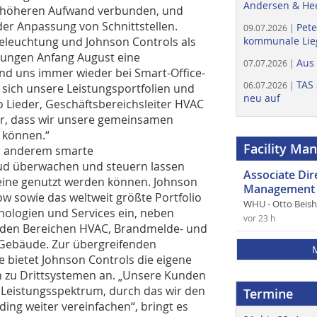
Andersen & He
ch höheren Aufwand verbunden, und
er Anpassung von Schnittstellen.
Pete
09.07.2026 |
Beleuchtung und Johnson Controls als
kommunale Lieg
sungen Anfang August eine
Aus
07.07.2026 |
ind uns immer wieder bei Smart-Office-
TAS 
06.07.2026 |
sich unsere Leistungsportfolien und
neu auf
 Lieder, Geschäftsbereichsleiter HVAC
ehr, dass wir unsere gemeinsamen
 können.“
Facility Ma
er anderem smarte
oud überwachen und steuern lassen
Associate Di
usteine genutzt werden können. Johnson
Management 
w sowie das weltweit größte Portfolio
WHU - Otto Beis
ologien und Services ein, neben
vor 23 h
den Bereichen HVAC, Brandmelde- und
 Gebäude. Zur übergreifenden
 bietet Johnson Controls die eigene
en zu Drittsystemen an. „Unsere Kunden
 Leistungsspektrum, durch das wir den
Termine
ding weiter vereinfachen“, bringt es