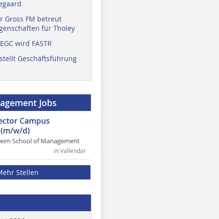
egaard
r Gross FM betreut
enschaften für Tholey
 EGC wird FASTR
stellt Geschäftsführung
nagement Jobs
rector Campus
(m/w/d)
heim School of Management
in Vallendar
Mehr Stellen