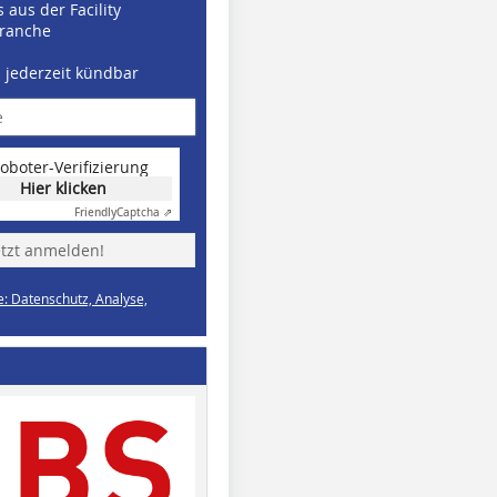
 aus der Facility
ranche
d jederzeit kündbar
oboter-Verifizierung
Hier klicken
Friendly
Captcha ⇗
etzt anmelden!
e: Datenschutz, Analyse,