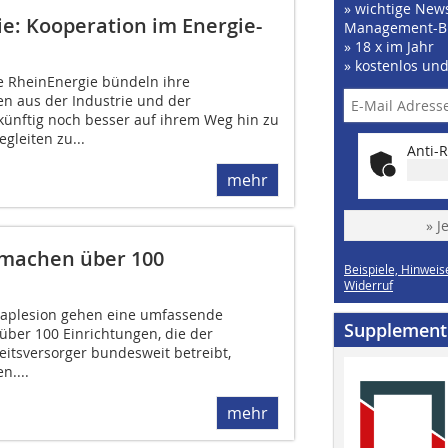
» wichtige News
e: Kooperation im Energie-
Management-B
» 18 x im Jahr
» kostenlos un
e RheinEnergie bündeln ihre
 aus der Industrie und der
künftig noch besser auf ihrem Weg hin zu
gleiten zu...
Anti-R
mehr
» J
 machen über 100
Beispiele, Hinweis
Widerruf
gaplesion gehen eine umfassende
Supplement
über 100 Einrichtungen, die der
tsversorger bundesweit betreibt,
n....
mehr