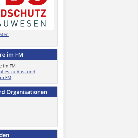
aten
ere im FM
 alles zu Aus- und
im FM
nd Organisationen
nden