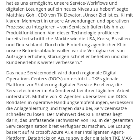
hat es uns ermöglicht, unsere Service-Workflows und
digitalen Lösungen auf ein neues Niveau zu heben“, sagte
Matthias Gohl, CDO von TK Elevator. „Unser Ziel ist es, KI mit
klarem Mehrwert in unsere Anwendungen und operativen
Prozesse zu integrieren – von Serviceabläufen bis hin zu
Produktfunktionen. Von dieser Technologie profitieren
bereits fortschrittliche Märkte wie die USA, Korea, Brasilien
und Deutschland. Durch die Einbettung agentischer KI in
unsere Betriebsabläufe wollen wir die Verfügbarkeit von
Aufzügen erhöhen, Störungen schneller beheben und das
Kundenerlebnis weiter verbessern.“
Das neue Servicemodell wird durch regionale Digital
Operations Centers (DOCs) unterstützt – TKEs globale
Plattform zur Skalierung digitaler Service-Exzellenz, die
Servicetechniker im Außendienst bei ihrer täglichen Arbeit
unterstützt. Mithilfe von KI-Agenten übersetzen die DOCs
Rohdaten in operative Handlungsempfehlungen, verbessern
die Anlagenleistung und tragen dazu bei, Serviceeinsätze
schneller zu lösen. Der Mehrwert des KI-Einsatzes liegt
darin, das umfassende Fachwissen von TKE in der gesamten
Serviceorganisation breit verfügbar zu machen. Die Lösung
basiert auf Microsoft Azure AI, einer intelligenten Agent-
Plattform, Databricks on Azure sowie der digitalen TKE MAX-