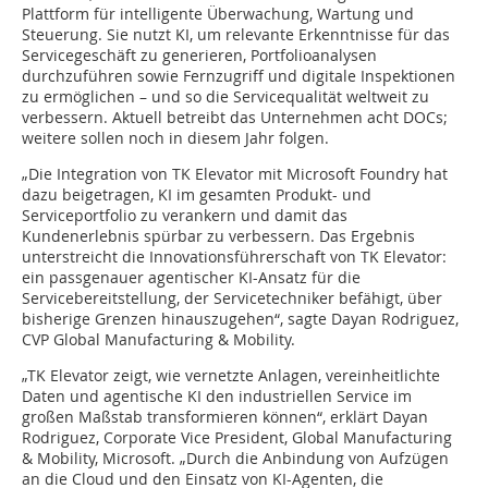
Plattform für intelligente Überwachung, Wartung und
Steuerung. Sie nutzt KI, um relevante Erkenntnisse für das
Servicegeschäft zu generieren, Portfolioanalysen
durchzuführen sowie Fernzugriff und digitale Inspektionen
zu ermöglichen – und so die Servicequalität weltweit zu
verbessern. Aktuell betreibt das Unternehmen acht DOCs;
weitere sollen noch in diesem Jahr folgen.
„Die Integration von TK Elevator mit Microsoft Foundry hat
dazu beigetragen, KI im gesamten Produkt- und
Serviceportfolio zu verankern und damit das
Kundenerlebnis spürbar zu verbessern. Das Ergebnis
unterstreicht die Innovationsführerschaft von TK Elevator:
ein passgenauer agentischer KI-Ansatz für die
Servicebereitstellung, der Servicetechniker befähigt, über
bisherige Grenzen hinauszugehen“, sagte Dayan Rodriguez,
CVP Global Manufacturing & Mobility.
„TK Elevator zeigt, wie vernetzte Anlagen, vereinheitlichte
Daten und agentische KI den industriellen Service im
großen Maßstab transformieren können“, erklärt Dayan
Rodriguez, Corporate Vice President, Global Manufacturing
& Mobility, Microsoft. „Durch die Anbindung von Aufzügen
an die Cloud und den Einsatz von KI-Agenten, die