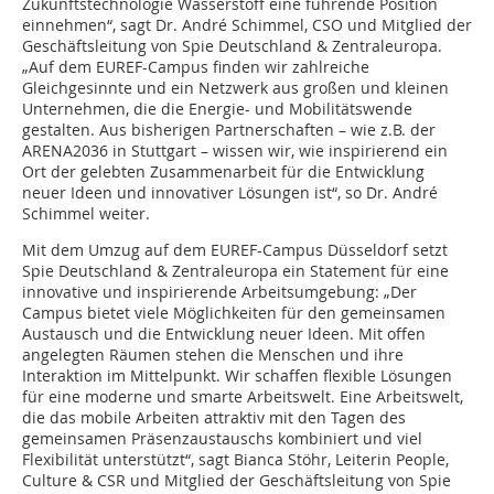
Zukunftstechnologie Wasserstoff eine führende Position
einnehmen“, sagt Dr. André Schimmel, CSO und Mitglied der
Geschäftsleitung von Spie Deutschland & Zentraleuropa.
„Auf dem EUREF-Campus finden wir zahlreiche
Gleichgesinnte und ein Netzwerk aus großen und kleinen
Unternehmen, die die Energie- und Mobilitätswende
gestalten. Aus bisherigen Partnerschaften – wie z.B. der
ARENA2036 in Stuttgart – wissen wir, wie inspirierend ein
Ort der gelebten Zusammenarbeit für die Entwicklung
neuer Ideen und innovativer Lösungen ist“, so Dr. André
Schimmel weiter.
Mit dem Umzug auf dem EUREF-Campus Düsseldorf setzt
Spie Deutschland & Zentraleuropa ein Statement für eine
innovative und inspirierende Arbeitsumgebung: „Der
Campus bietet viele Möglichkeiten für den gemeinsamen
Austausch und die Entwicklung neuer Ideen. Mit offen
angelegten Räumen stehen die Menschen und ihre
Interaktion im Mittelpunkt. Wir schaffen flexible Lösungen
für eine moderne und smarte Arbeitswelt. Eine Arbeitswelt,
die das mobile Arbeiten attraktiv mit den Tagen des
gemeinsamen Präsenzaustauschs kombiniert und viel
Flexibilität unterstützt“, sagt Bianca Stöhr, Leiterin People,
Culture & CSR und Mitglied der Geschäftsleitung von Spie