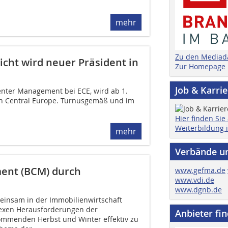
mehr
Zu den Mediad
icht wird neuer Präsident in
Zur Homepage
Job & Karri
 Center Management bei ECE, wird ab 1.
 in Central Europe. Turnusgemäß und im
Hier finden Sie
Weiterbildung 
mehr
Verbände u
ent (BCM) durch
www.gefma.de
www.vdi.de
www.dgnb.de
einsam in der Immobilienwirtschaft
exen Herausforderungen der
Anbieter fi
ommenden Herbst und Winter effektiv zu