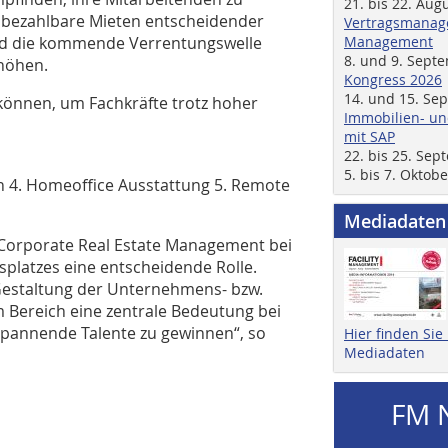
21. bis 22. Aug
d bezahlbare Mieten entscheidender
Vertragsmanage
rd die kommende Verrentungswelle
Management
8. und 9. Sept
höhen.
Kongress 2026
14. und 15. Se
können, um Fachkräfte trotz hoher
Immobilien- un
mit SAP
22. bis 25. Se
5. bis 7. Oktob
n 4. Homeoffice Ausstattung 5. Remote
Mediadaten
 Corporate Real Estate Management bei
splatzes eine entscheidende Rolle.
r Gestaltung der Unternehmens- bzw.
Bereich eine zentrale Bedeutung bei
spannende Talente zu gewinnen“, so
Hier finden Si
Mediadaten
FM 