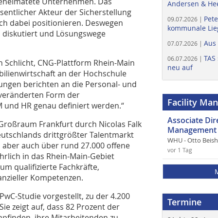
beheimatete Unternehmen. Das
Andersen & He
entlicher Akteur der Sicherstellung
Pete
09.07.2026 |
ch dabei positionieren. Deswegen
kommunale Lieg
a diskutiert und Lösungswege
Aus
07.07.2026 |
TAS 
06.07.2026 |
an Schlicht, CNG-Plattform Rhein-Main
neu auf
bilienwirtschaft an der Hochschule
ungen berichten an die Personal- und
r veränderten Form der
Facility Ma
und HR genau definiert werden.“
Associate Di
 Großraum Frankfurt durch Nicolas Falk
Management 
eutschlands drittgrößter Talentmarkt
WHU - Otto Beis
, aber auch über rund 27.000 offene
vor 1 Tag
ährlich in das Rhein-Main-Gebiet
um qualifizierte Fachkräfte,
anzieller Kompetenzen.
wC-Studie vorgestellt, zu der 4.200
Termine
Sie zeigt auf, dass 82 Prozent der
pfinden, ihre Mitarbeitenden zu