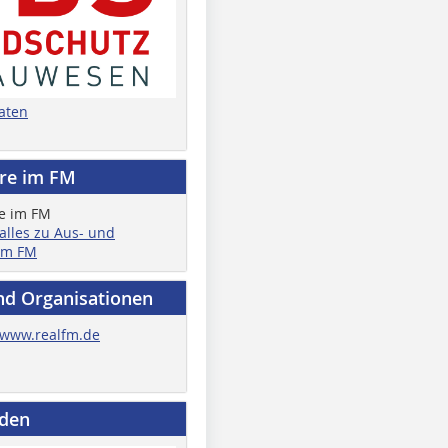
aten
ere im FM
 alles zu Aus- und
im FM
nd Organisationen
www.realfm.de
nden