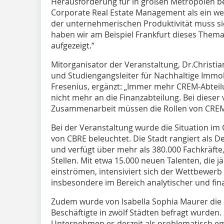
Herausforderung für in großen Metropolen 
Corporate Real Estate Management als ein wes
der unternehmerischen Produktivität muss si
haben wir am Beispiel Frankfurt dieses Them
aufgezeigt.“
Mitorganisator der Veranstaltung, Dr.Christi
und Studiengangsleiter für Nachhaltige Immo
Fresenius, ergänzt: „Immer mehr CREM-Abteil
nicht mehr an die Finanzabteilung. Bei diese
Zusammenarbeit müssen die Rollen von CREM 
Bei der Veranstaltung wurde die Situation im
von CBRE beleuchtet. Die Stadt rangiert als D
und verfügt über mehr als 380.000 Fachkräfte
Stellen. Mit etwa 15.000 neuen Talenten, die j
einströmen, intensiviert sich der Wettbewerb 
insbesondere im Bereich analytischer und fin
Zudem wurde von Isabella Sophia Maurer die P
Beschäftigte in zwölf Städten befragt wurden. 
Unternehmen es derzeit als problematisch em