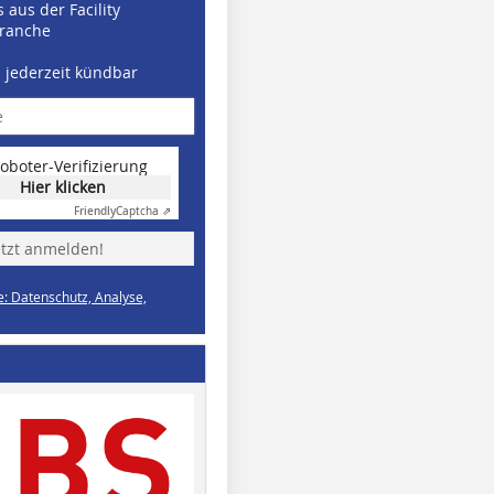
 aus der Facility
ranche
d jederzeit kündbar
oboter-Verifizierung
Hier klicken
Friendly
Captcha ⇗
etzt anmelden!
e: Datenschutz, Analyse,