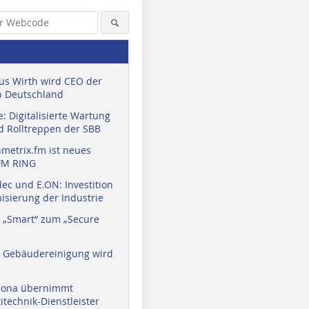
us Wirth wird CEO der
 Deutschland
: Digitalisierte Wartung
d Rolltreppen der SBB
metrix.fm ist neues
FM RING
ec und E.ON: Investition
isierung der Industrie
 „Smart“ zum „Secure
a Gebäudereinigung wird
eona übernimmt
technik-Dienstleister