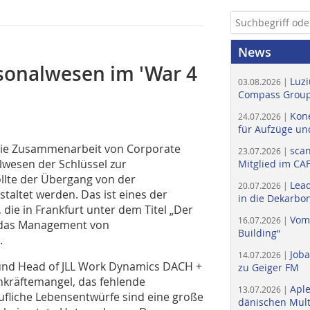
News
onalwesen im 'War 4
Luzi
03.08.2026 |
Compass Group
Kone
24.07.2026 |
für Aufzüge un
die Zusammenarbeit von Corporate
scan
23.07.2026 |
wesen der Schlüssel zur
Mitglied im CA
llte der Übergang von der
Lead
20.07.2026 |
staltet werden. Das ist eines der
in die Dekarbon
die in Frankfurt unter dem Titel „Der
Vom
16.07.2026 |
f das Management von
Building“
.
Job
14.07.2026 |
 und Head of JLL Work Dynamics DACH +
zu Geiger FM
hkräftemangel, das fehlende
Apl
13.07.2026 |
liche Lebensentwürfe sind eine große
dänischen Multi