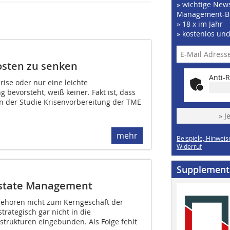
» wichtige News
Management-B
» 18 x im Jahr
» kostenlos un
Kosten zu senken
Anti-R
ise oder nur eine leichte
bevorsteht, weiß keiner. Fakt ist, dass
der Studie Krisenvorbereitung der TME
» J
mehr
Beispiele, Hinweis
Widerruf
Supplement
 Estate Management
gehören nicht zum Kerngeschäft der
strategisch gar nicht in die
trukturen eingebunden. Als Folge fehlt