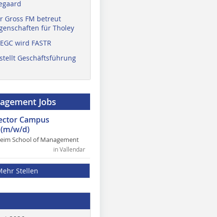
egaard
r Gross FM betreut
enschaften für Tholey
 EGC wird FASTR
stellt Geschäftsführung
nagement Jobs
rector Campus
(m/w/d)
heim School of Management
in Vallendar
Mehr Stellen