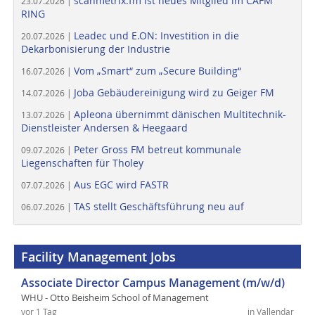
scanmetrix.fm ist neues Mitglied im CAFM
23.07.2026 |
RING
Leadec und E.ON: Investition in die
20.07.2026 |
Dekarbonisierung der Industrie
Vom „Smart“ zum „Secure Building“
16.07.2026 |
Joba Gebäudereinigung wird zu Geiger FM
14.07.2026 |
Apleona übernimmt dänischen Multitechnik-
13.07.2026 |
Dienstleister Andersen & Heegaard
Peter Gross FM betreut kommunale
09.07.2026 |
Liegenschaften für Tholey
Aus EGC wird FASTR
07.07.2026 |
TAS stellt Geschäftsführung neu auf
06.07.2026 |
Facility Management Jobs
Associate Director Campus Management (m/w/d)
WHU - Otto Beisheim School of Management
vor 1 Tag
in Vallendar