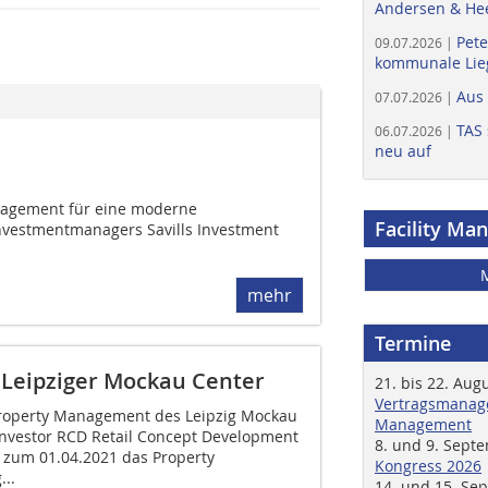
Andersen & He
Pete
09.07.2026 |
kommunale Lieg
Aus
07.07.2026 |
TAS 
06.07.2026 |
neu auf
nagement für eine moderne
Facility Ma
nvestmentmanagers Savills Investment
mehr
Termine
 Leipziger Mockau Center
21. bis 22. Aug
Vertragsmanage
Property Management des Leipzig Mockau
Management
nvestor RCD Retail Concept Development
8. und 9. Sept
s zum 01.04.2021 das Property
Kongress 2026
..
14. und 15. Se