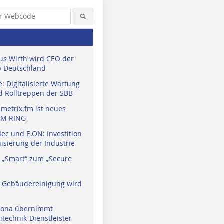
us Wirth wird CEO der
 Deutschland
: Digitalisierte Wartung
d Rolltreppen der SBB
metrix.fm ist neues
FM RING
ec und E.ON: Investition
isierung der Industrie
 „Smart“ zum „Secure
a Gebäudereinigung wird
eona übernimmt
technik-Dienstleister