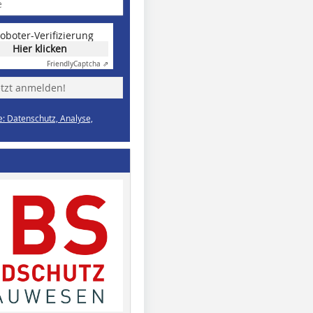
oboter-Verifizierung
Hier klicken
Friendly
Captcha ⇗
etzt anmelden!
e: Datenschutz, Analyse,