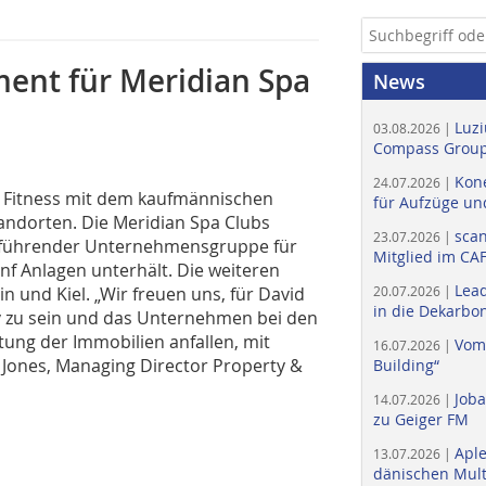
ment für Meridian Spa
News
Luzi
03.08.2026 |
Compass Group
Kone
24.07.2026 |
 & Fitness mit dem kaufmännischen
für Aufzüge un
ndorten. Die Meridian Spa Clubs
scan
23.07.2026 |
s führender Unternehmensgruppe für
Mitglied im CA
ünf Anlagen unterhält. Die weiteren
Lead
in und Kiel. „Wir freuen uns, für David
20.07.2026 |
in die Dekarbon
iv zu sein und das Unternehmen bei den
ung der Immobilien anfallen, mit
Vom
16.07.2026 |
a Jones, Managing Director Property &
Building“
Job
14.07.2026 |
zu Geiger FM
Apl
13.07.2026 |
dänischen Multi