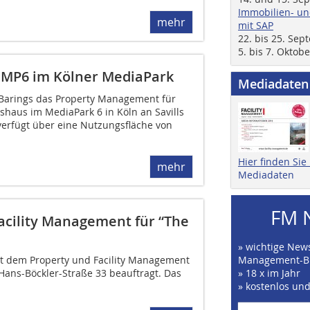
Immobilien- un
mehr
mit SAP
22. bis 25. Se
5. bis 7. Oktob
r MP6 im Kölner MediaPark
Mediadaten
 Barings das Property Management für
haus im MediaPark 6 in Köln an Savills
verfügt über eine Nutzungsfläche von
Hier finden Si
mehr
Mediadaten
FM 
acility Management für “The
» wichtige News
it dem Property und Facility Management
Management-B
 Hans-Böckler-Straße 33 beauftragt. Das
» 18 x im Jahr
» kostenlos un