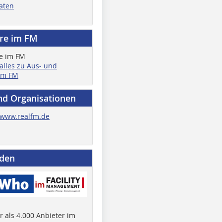
aten
ere im FM
 alles zu Aus- und
im FM
nd Organisationen
www.realfm.de
nden
 als 4.000 Anbieter im