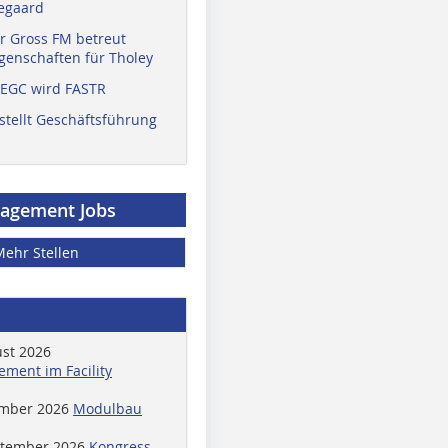
egaard
r Gross FM betreut
enschaften für Tholey
 EGC wird FASTR
stellt Geschäftsführung
nagement Jobs
Mehr Stellen
ust 2026
ment im Facility
ember 2026
Modulbau
ptember 2026
Kongress