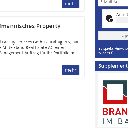
mehr
Anti-R
ufmännisches Property
» J
 Facility Services GmbH (Strabag PFS) hat
 Mittelstand Real Estate AG einen
Beispiele, Hinweis
nagement-Auftrag für ihr Portfolio mit
Widerruf
Supplement
mehr