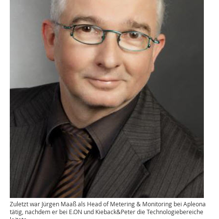
Zuletzt war Jürgen Maaß als Head of Metering & Monitoring bei Apleona
tätig, nachdem er bei E.ON und Kieback&Peter die Technologiebereiche