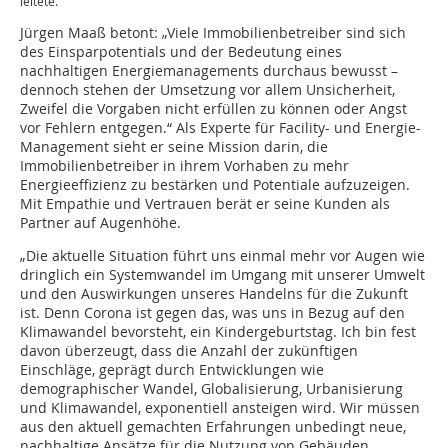
leitete.
Jürgen Maaß betont: „Viele Immobilienbetreiber sind sich
des Einsparpotentials und der Bedeutung eines
nachhaltigen Energiemanagements durchaus bewusst –
dennoch stehen der Umsetzung vor allem Unsicherheit,
Zweifel die Vorgaben nicht erfüllen zu können oder Angst
vor Fehlern entgegen.“ Als Experte für Facility- und Energie-
Management sieht er seine Mission darin, die
Immobilienbetreiber in ihrem Vorhaben zu mehr
Energieeffizienz zu bestärken und Potentiale aufzuzeigen.
Mit Empathie und Vertrauen berät er seine Kunden als
Partner auf Augenhöhe.
„Die aktuelle Situation führt uns einmal mehr vor Augen wie
dringlich ein Systemwandel im Umgang mit unserer Umwelt
und den Auswirkungen unseres Handelns für die Zukunft
ist. Denn Corona ist gegen das, was uns in Bezug auf den
Klimawandel bevorsteht, ein Kindergeburtstag. Ich bin fest
davon überzeugt, dass die Anzahl der zukünftigen
Einschläge, geprägt durch Entwicklungen wie
demographischer Wandel, Globalisierung, Urbanisierung
und Klimawandel, exponentiell ansteigen wird. Wir müssen
aus den aktuell gemachten Erfahrungen unbedingt neue,
nachhaltige Ansätze für die Nutzung von Gebäuden