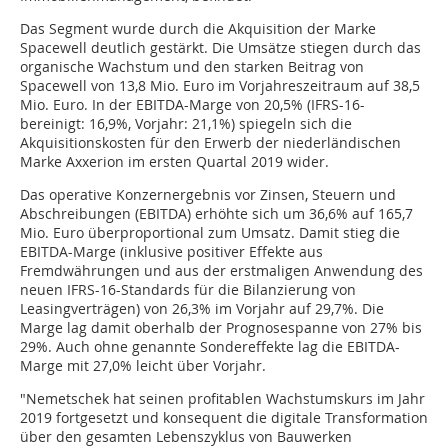
Das Segment wurde durch die Akquisition der Marke
Spacewell deutlich gestärkt. Die Umsätze stiegen durch das
organische Wachstum und den starken Beitrag von
Spacewell von 13,8 Mio. Euro im Vorjahreszeitraum auf 38,5
Mio. Euro. In der EBITDA-Marge von 20,5% (IFRS-16-
bereinigt: 16,9%, Vorjahr: 21,1%) spiegeln sich die
Akquisitionskosten für den Erwerb der niederländischen
Marke Axxerion im ersten Quartal 2019 wider.
Das operative Konzernergebnis vor Zinsen, Steuern und
Abschreibungen (EBITDA) erhöhte sich um 36,6% auf 165,7
Mio. Euro überproportional zum Umsatz. Damit stieg die
EBITDA-Marge (inklusive positiver Effekte aus
Fremdwährungen und aus der erstmaligen Anwendung des
neuen IFRS-16-Standards für die Bilanzierung von
Leasingverträgen) von 26,3% im Vorjahr auf 29,7%. Die
Marge lag damit oberhalb der Prognosespanne von 27% bis
29%. Auch ohne genannte Sondereffekte lag die EBITDA-
Marge mit 27,0% leicht über Vorjahr.
"Nemetschek hat seinen profitablen Wachstumskurs im Jahr
2019 fortgesetzt und konsequent die digitale Transformation
über den gesamten Lebenszyklus von Bauwerken