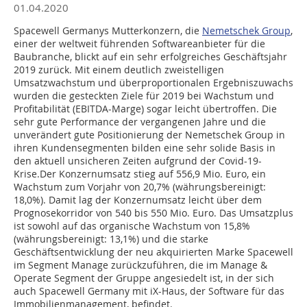
01.04.2020
Spacewell Germanys Mutterkonzern, die
Nemetschek Group
,
einer der weltweit führenden Softwareanbieter für die
Baubranche, blickt auf ein sehr erfolgreiches Geschäftsjahr
2019 zurück. Mit einem deutlich zweistelligen
Umsatzwachstum und überproportionalen Ergebniszuwachs
wurden die gesteckten Ziele für 2019 bei Wachstum und
Profitabilität (EBITDA-Marge) sogar leicht übertroffen. Die
sehr gute Performance der vergangenen Jahre und die
unverändert gute Positionierung der Nemetschek Group in
ihren Kundensegmenten bilden eine sehr solide Basis in
den aktuell unsicheren Zeiten aufgrund der Covid-19-
Krise.Der Konzernumsatz stieg auf 556,9 Mio. Euro, ein
Wachstum zum Vorjahr von 20,7% (währungsbereinigt:
18,0%). Damit lag der Konzernumsatz leicht über dem
Prognosekorridor von 540 bis 550 Mio. Euro. Das Umsatzplus
ist sowohl auf das organische Wachstum von 15,8%
(währungsbereinigt: 13,1%) und die starke
Geschäftsentwicklung der neu akquirierten Marke Spacewell
im Segment Manage zurückzuführen, die im Manage &
Operate Segment der Gruppe angesiedelt ist, in der sich
auch Spacewell Germany mit iX-Haus, der Software für das
Immobilienmanagement, befindet.