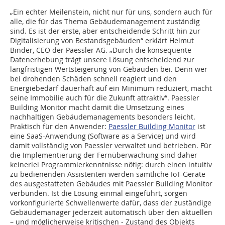
„Ein echter Meilenstein, nicht nur für uns, sondern auch für
alle, die für das Thema Gebäudemanagement zuständig
sind. Es ist der erste, aber entscheidende Schritt hin zur
Digitalisierung von Bestandsgebäuden“ erklärt Helmut
Binder, CEO der Paessler AG. „Durch die konsequente
Datenerhebung trägt unsere Lösung entscheidend zur
langfristigen Wertsteigerung von Gebäuden bei. Denn wer
bei drohenden Schäden schnell reagiert und den
Energiebedarf dauerhaft auf ein Minimum reduziert, macht
seine Immobilie auch für die Zukunft attraktiv“. Paessler
Building Monitor macht damit die Umsetzung eines
nachhaltigen Gebäudemanagements besonders leicht.
Praktisch für den Anwender:
Paessler Building Monitor
ist
eine SaaS-Anwendung (Software as a Service) und wird
damit vollständig von Paessler verwaltet und betrieben. Für
die Implementierung der Fernüberwachung sind daher
keinerlei Programmierkenntnisse nötig: durch einen intuitiv
zu bedienenden Assistenten werden sämtliche IoT-Geräte
des ausgestatteten Gebäudes mit Paessler Building Monitor
verbunden. Ist die Lösung einmal eingeführt, sorgen
vorkonfigurierte Schwellenwerte dafür, dass der zuständige
Gebäudemanager jederzeit automatisch über den aktuellen
– und möglicherweise kritischen - Zustand des Objekts