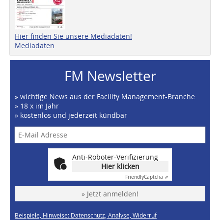
Hier finden Sie unsere Mediadaten!
Mediadaten
FM Newsletter
» wichtige News aus der Facility Management-Branche
» 18 x im Jahr
» kostenlos und jederzeit kündbar
Anti-Roboter-Verifizierung
Hier klicken
Friendly
Captcha ⇗
» Jetzt anmelden!
Beispiele, Hinweise: Datenschutz, Analyse, Widerruf