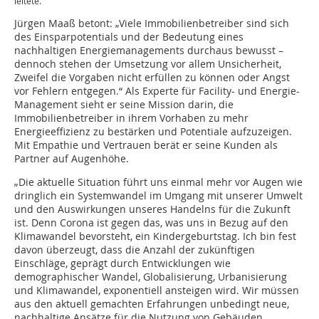
leitete.
Jürgen Maaß betont: „Viele Immobilienbetreiber sind sich
des Einsparpotentials und der Bedeutung eines
nachhaltigen Energiemanagements durchaus bewusst –
dennoch stehen der Umsetzung vor allem Unsicherheit,
Zweifel die Vorgaben nicht erfüllen zu können oder Angst
vor Fehlern entgegen.“ Als Experte für Facility- und Energie-
Management sieht er seine Mission darin, die
Immobilienbetreiber in ihrem Vorhaben zu mehr
Energieeffizienz zu bestärken und Potentiale aufzuzeigen.
Mit Empathie und Vertrauen berät er seine Kunden als
Partner auf Augenhöhe.
„Die aktuelle Situation führt uns einmal mehr vor Augen wie
dringlich ein Systemwandel im Umgang mit unserer Umwelt
und den Auswirkungen unseres Handelns für die Zukunft
ist. Denn Corona ist gegen das, was uns in Bezug auf den
Klimawandel bevorsteht, ein Kindergeburtstag. Ich bin fest
davon überzeugt, dass die Anzahl der zukünftigen
Einschläge, geprägt durch Entwicklungen wie
demographischer Wandel, Globalisierung, Urbanisierung
und Klimawandel, exponentiell ansteigen wird. Wir müssen
aus den aktuell gemachten Erfahrungen unbedingt neue,
nachhaltige Ansätze für die Nutzung von Gebäuden