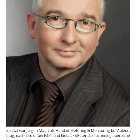
Zuletzt war Jürgen Maaß als Head of Metering & Monitoring bei Apleona
tätig, nachdem er bei E.ON und Kieback&Peter die Technologiebereiche