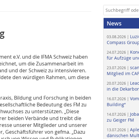
News
g
Luzi
03.08.2026 |
Compass Group
Kone
24.07.2026 |
ment e.V. und die IFMA Schweiz haben
für Aufzüge un
eichnet, um die Zusammenarbeit im
scan
23.07.2026 |
and und der Schweiz zu intensivieren.
Mitglied im CA
ldete den würdigen Rahmen, um diese
Lead
20.07.2026 |
in die Dekarbon
Praxis, Bildung und Forschung in beiden
Vom
16.07.2026 |
gesellschaftliche Bedeutung des FM zu
Building“
hwuchses zu unterstützen. „Diese
Job
14.07.2026 |
er beiden Verbände und treibt die
zu Geiger FM
resse unserer Mitglieder und unserer
Apl
13.07.2026 |
r, Geschäftsführer von gefma. „Dazu
dänischen Multi
usch von Wissen und Publikationen,