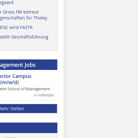
egaard
r Gross FM betreut
enschaften für Tholey
 EGC wird FASTR
stellt Geschäftsführung
nagement Jobs
rector Campus
(m/w/d)
heim School of Management
in Vallendar
Mehr Stellen