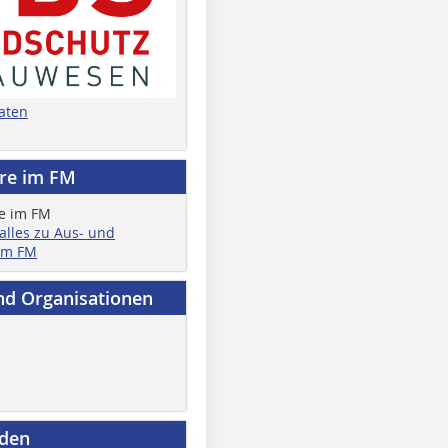
aten
ere im FM
 alles zu Aus- und
im FM
nd Organisationen
nden