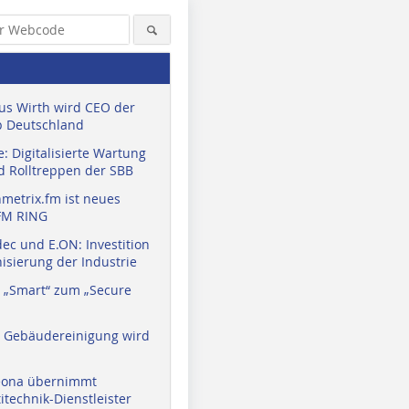
us Wirth wird CEO der
 Deutschland
: Digitalisierte Wartung
d Rolltreppen der SBB
metrix.fm ist neues
FM RING
ec und E.ON: Investition
isierung der Industrie
 „Smart“ zum „Secure
a Gebäudereinigung wird
eona übernimmt
technik-Dienstleister