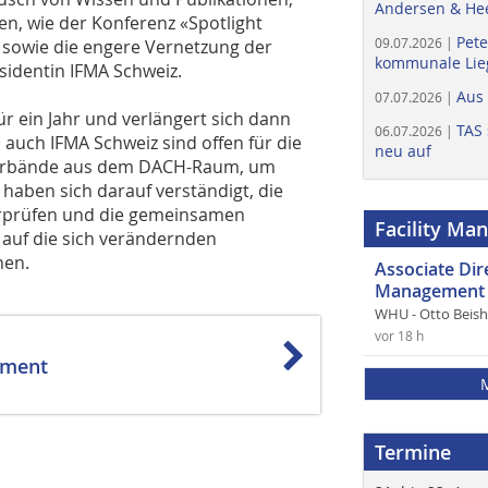
Andersen & He
n, wie der Konferenz «Spotlight
Pete
09.07.2026 |
, sowie die engere Vernetzung der
kommunale Lieg
sidentin IFMA Schweiz.
Aus
07.07.2026 |
r ein Jahr und verlängert sich dann
TAS 
06.07.2026 |
 auch IFMA Schweiz sind offen für die
neu auf
Verbände aus dem DACH-Raum, um
 haben sich darauf verständigt, die
berprüfen und die gemeinsamen
Facility Ma
 auf die sich verändernden
nen.
Associate Di
Management 
WHU - Otto Beis
vor 18 h
ement
Termine