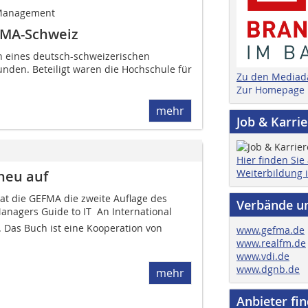
 Management
FMA-Schweiz
 eines deutsch-schweizerischen
den. Beteiligt waren die Hoch­schule für
Zu den Mediad
Zur Homepage
mehr
Job & Karri
Hier finden Sie
Weiterbildung 
neu auf
at die GEFMA die zweite Auflage des
Verbände u
anagers Guide to IT  An International
t. Das Buch ist eine Kooperation von
www.gefma.de
www.realfm.de
www.vdi.de
www.dgnb.de
mehr
Anbieter fi