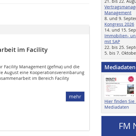
21. bis 22. Aug
Vertragsmanage
Management
8. und 9. Sept
Kongress 2026
14. und 15. Se
Immobilien- un
mit SAP
22. bis 25. Se
eit im Facility
5. bis 7. Oktob
Mediadaten
r Facility Management (gefma) und die
e August eine Kooperationsvereinbarung
usammenarbeit im Bereich Facility
mehr
Hier finden Si
Mediadaten
FM 