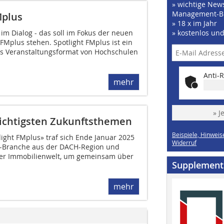
» wichtige News
Management-B
Mplus
» 18 x im Jahr
im Dialog - das soll im Fokus der neuen
» kostenlos un
FMplus stehen. Spotlight FMplus ist ein
es Veranstaltungsformat von Hochschulen
Anti-R
mehr
» J
wichtigsten Zukunftsthemen
Beispiele, Hinweis
ight FMplus» traf sich Ende Januar 2025
Widerruf
t-Branche aus der DACH-Region und
der Immobilienwelt, um gemeinsam über
Supplement
mehr