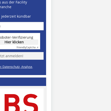
 aus der Facility
ranche
d jederzeit kündbar
oboter-Verifizierung
Hier klicken
Friendly
Captcha ⇗
etzt anmelden!
e: Datenschutz, Analyse,