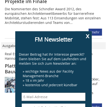
Projekte im Finale
Die Nominierten des Schindler Award 2012, des
europäischen Architektenwettbewerbs für barrierefreie
Mobilität, stehen fest: Aus 113 Einsendungen von einzelnen
Architekturstudierenden und Teams von...
mehr
x
FM Newsletter
Ausgabe 02/2026
Real Estate Arena und REAL Future Conference 2026 in
Dieser Beitrag hat Ihr Interesse geweckt?
Hannover
Dann bleiben Sie auf dem Laufenden und
melden Sie sich zum Newsletter an:
Plattform für die Immobilien- und
Bauwirtschaft
» wichtige News aus der Facility
Management-Branche
Wirtschaftsförderungen, Projektentwickler,
» 18 x im Jahr
Bauträger und PropTechs treffen hier auf
» kostenlos und jederzeit kündbar
Investoren, Banken und Vertreter der
öffentlichen Hand. Ergänzt wird dieses
Netzwerk durch eine starke...
mehr