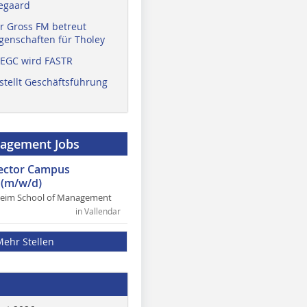
egaard
r Gross FM betreut
enschaften für Tholey
 EGC wird FASTR
stellt Geschäftsführung
nagement Jobs
rector Campus
(m/w/d)
heim School of Management
in Vallendar
Mehr Stellen