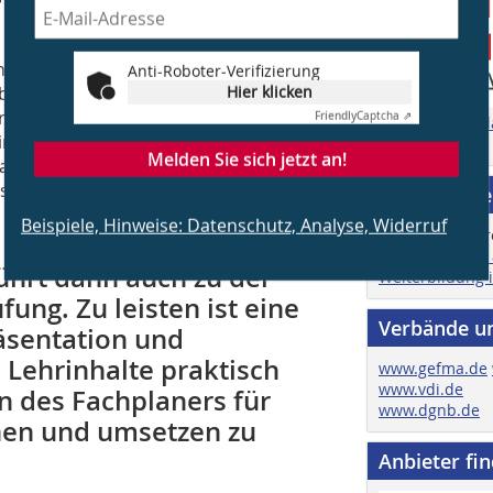
Eindrücke und „Geheimtipps“ führten zu
Anti-Roboter-Verifizierung
Hier klicken
bstverständlich war, brachte andere
ur empfehlen und sollte auf andere
Friendly
Captcha ⇗
Zu den Mediad
nander vorbeigeredet. Tatsächlich die
Zur Homepage
Melden Sie sich jetzt an!
part Zeit und Nerven und schafft dazu
s Lehrgangs, dies erreicht zu haben.
Job & Karri
Beispiele, Hinweise: Datenschutz, Analyse, Widerruf
Hier finden Sie
hrt dann auch zu der
Weiterbildung 
ng. Zu leisten ist eine
Verbände u
äsentation und
e Lehrinhalte praktisch
www.gefma.de
www.vdi.de
 des Fachplaners für
www.dgnb.de
ehen und umsetzen zu
Anbieter fi