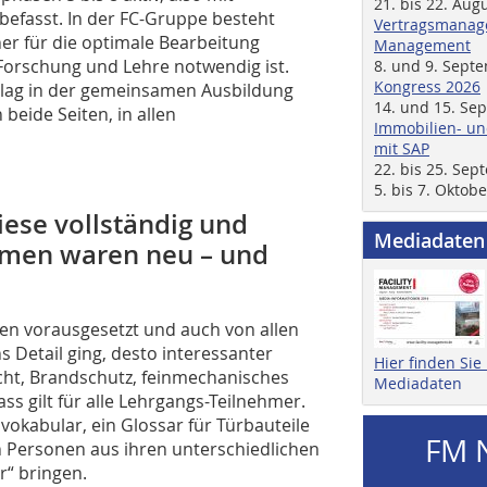
21. bis 22. Aug
befasst. In der FC-Gruppe besteht
Vertragsmanage
er für die optimale Bearbeitung
Management
Forschung und Lehre notwendig ist.
8. und 9. Sept
Kongress 2026
 lag in der gemeinsamen Ausbildung
14. und 15. Se
beide Seiten, in allen
Immobilien- un
mit SAP
22. bis 25. Se
5. bis 7. Oktob
iese vollständig und
Mediadaten
emen waren neu – und
sen vorausgesetzt und auch von allen
s Detail ging, desto interessanter
Hier finden Si
cht, Brandschutz, feinmechanisches
Mediadaten
ass gilt für alle Lehrgangs-Teilnehmer.
vokabular, ein Glossar für Türbauteile
FM 
en Personen aus ihren unterschiedlichen
r“ bringen.