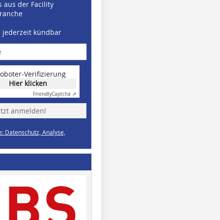
 aus der Facility
ranche
d jederzeit kündbar
oboter-Verifizierung
Hier klicken
Friendly
Captcha ⇗
etzt anmelden!
e: Datenschutz, Analyse,