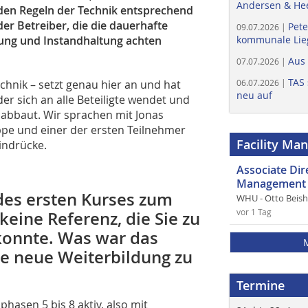
Andersen & He
den Regeln der Technik entsprechend
er Betreiber, die die dauerhafte
Pete
09.07.2026 |
tung und Instandhaltung achten
kommunale Lieg
Aus
07.07.2026 |
TAS 
hnik – setzt genau hier an und hat
06.07.2026 |
neu auf
der sich an alle Beteiligte wendet und
 abbaut. Wir sprachen mit Jonas
ppe und einer der ersten Teilnehmer
Facility Ma
indrücke.
Associate Di
Management 
 des ersten Kurses zum
WHU - Otto Beis
vor 1 Tag
keine Referenz, die Sie zu
konnte. Was war das
e neue Weiterbildung zu
Termine
hasen 5 bis 8 aktiv, also mit