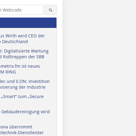
us Wirth wird CEO der
 Deutschland
: Digitalisierte Wartung
d Rolltreppen der SBB
metrix.fm ist neues
FM RING
ec und E.ON: Investition
isierung der Industrie
 „Smart“ zum „Secure
a Gebäudereinigung wird
eona übernimmt
technik-Dienstleister