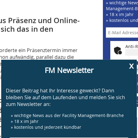
» wichtige News
Management-B
» 18 x im Jahr
us Präsenz und Online-
» kostenlos un
 sich das in den
Anti-R
rforderte ein Präsenztermin immer
hon aufwändig, parallel dazu die
x
en hat es aber geklappt. Daher haben
FM Newsletter
» J
ur ganz ersetzen diese ein
ich bewährt.
Beispiele, Hinweis
Widerruf
Dieser Beitrag hat Ihr Interesse geweckt? Dann
bleiben Sie auf dem Laufenden und melden Sie sich
Planer und Bauleiter
Supplement
zum Newsletter an:
den. Die Seminare finden
» wichtige News aus der Facility Management-Branche
insam statt. Wer die
» 18 x im Jahr
t, findet leichter
» kostenlos und jederzeit kündbar
 Idee dahinter. Klappt