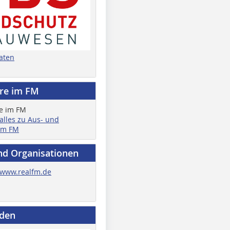
aten
ere im FM
 alles zu Aus- und
im FM
nd Organisationen
www.realfm.de
nden