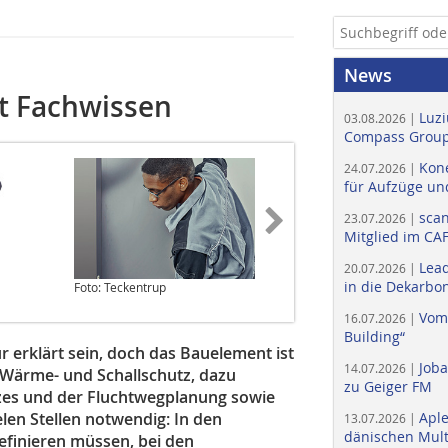
News
t Fachwissen
Luzi
03.08.2026 |
Compass Group
Kone
24.07.2026 |
für Aufzüge un
scan
23.07.2026 |
Mitglied im CA
Lead
20.07.2026 |
in die Dekarbon
Foto: Teckentrup
Foto: DFATT
Vom
16.07.2026 |
Building“
r erklärt sein, doch das Bau­element ist
Job
14.07.2026 |
, Wärme- und Schallschutz, dazu
zu Geiger FM
es und der Fluchtwegplanung sowie
ielen Stellen notwendig: In den
Apl
13.07.2026 |
dänischen Multi
efinieren müssen, bei den