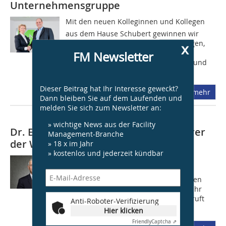
Unternehmensgruppe
Mit den neuen Kolleginnen und Kollegen
aus dem Hause Schubert gewinnen wir
wichtige Kompetenzen und Erfahrungen,
x
um das Angebotsportfolio für unsere
FM Newsletter
Kunden noch attraktiver zu gestalten und
die...
Dieser Beitrag hat Ihr Interesse geweckt?
mehr
Dann bleiben Sie auf dem Laufenden und
melden Sie sich zum Newsletter an:
» wichtige News aus der Facility
Dr. Eckhart Morré wird Geschäftsführer
Management-Branche
der Wisag Service Holding
» 18 x im Jahr
» kostenlos und jederzeit kündbar
Die inhabergeführte Wisag
Unternehmensgruppe, Full-Service-
Dienstleister in den Geschäftsbereichen
Facility, Industrie und Aviation, stärkt ihr
strategisches Europageschäft und beruft
Anti-Roboter-Verifizierung
Dr. Eckhart...
Hier klicken
Friendly
Captcha ⇗