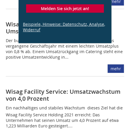
mehr
Melden Sie sich jetzt an!
Wisag Facility Service mit leichtem
Beispiele, Hinweise: Datenschutz, Analyse,
Widerruf
Umsatzplus
Der bundesweit tätige Immobilienspezialist schloss das
vergangene Geschäftsjahr mit einem leichten Umsatzplus
von 0,8 % ab. Einem Umsatzrückgang im Catering steht eine
positive Umsatzentwicklung in...
mehr
Wisag Facility Service: Umsatzwachstum
von 4,0 Prozent
Ein nachhaltiges und stabiles Wachstum  dieses Ziel hat die
Wisag Facility Service Holding 2021 erreicht: Das
Unternehmen hat seinen Umsatz um 4,0 Prozent auf etwa
1,223 Milliarden Euro gesteigert....