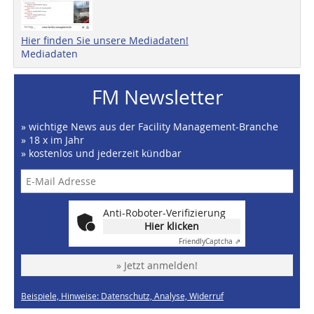
Hier finden Sie unsere Mediadaten!
Mediadaten
FM Newsletter
» wichtige News aus der Facility Management-Branche
» 18 x im Jahr
» kostenlos und jederzeit kündbar
Anti-Roboter-Verifizierung
Hier klicken
Friendly
Captcha ⇗
» Jetzt anmelden!
Beispiele, Hinweise: Datenschutz, Analyse, Widerruf