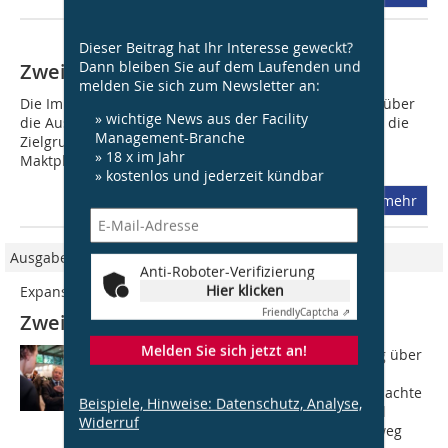
Dieser Beitrag hat Ihr Interesse geweckt?
Dann bleiben Sie auf dem Laufenden und
Zwei Halbe – kein Ganzes
melden Sie sich zum Newsletter an:
Die Immobilienbranche im Norden ist uneins. Uneins über
» wichtige News aus der Facility
die Ausrichtung, die Geschwindigkeit der Entwicklung, die
Management-Branche
Zielgruppen. Während sich die Real Estate North als
» 18 x im Jahr
Maktplatz für Gewerbeimmobilen...
» kostenlos und jederzeit kündbar
mehr
Ausgabe 04/2010
Anti-Roboter-Verifizierung
Hier klicken
Expansion und Real Estate North 2010
Friendly
Captcha ⇗
Zwei Halbe – kein Ganzes
Melden Sie sich jetzt an!
Erst eine unterschiedliche Auffassung über
den weiteren Schwerpunkt einer
Fachmesse für Gewerbeimmobilien machte
Beispiele, Hinweise: Datenschutz, Analyse,
die Real Estate North möglich. So sind
Widerruf
speziell die Wirtschaftsförderungen weg