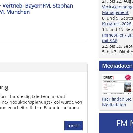
21. bis 22. Aug
+ Vertrieb, BayernFM, Stephan
Vertragsmanage
nFM, München
Management
8. und 9. Sept
Kongress 2026
14. und 15. Se
Immobilien- un
mit SAP
22. bis 25. Se
5. bis 7. Oktob
Mediadaten
ung
tform für die ­digitale Termin- und
Hier finden Si
line-Produktionsplanungs-Tool wurde von
Mediadaten
ammenarbeit mit dem Bauunternehmen
FM 
mehr