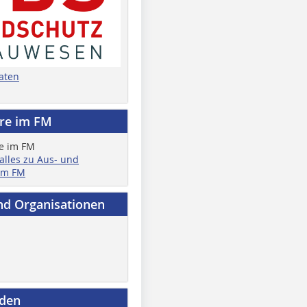
aten
ere im FM
 alles zu Aus- und
im FM
nd Organisationen
nden