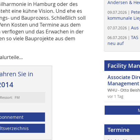
Andersen & He
hilharmonie in Hamburg oder des
teht eine kühne Vision. Und ehe es
Pete
09.07.2026 |
gs- und Bauprozess. Schließlich soll
kommunale Lieg
 Wenn Kosten und Termine aus dem
Aus
07.07.2026 |
h verflogen und das Erwachen in der
TAS 
n so viele Bauprojekte aus dem
06.07.2026 |
neu auf
lurteile...
Facility Ma
ahren Sie in
Associate Di
2014
Management 
WHU - Otto Beis
vor 1 Tag
Ressort: FM
bonnement
ltsverzeichnis
Termine