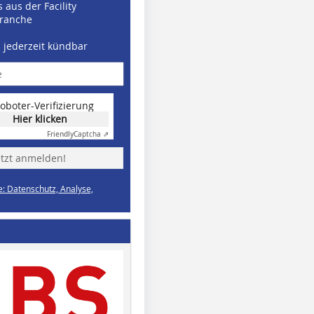
 aus der Facility
ranche
d jederzeit kündbar
oboter-Verifizierung
Hier klicken
Friendly
Captcha ⇗
etzt anmelden!
e: Datenschutz, Analyse,