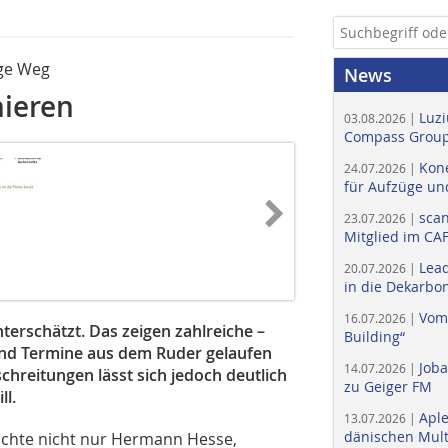
tige Weg
News
nieren
Luzi
03.08.2026 |
Compass Group
Kone
24.07.2026 |
für Aufzüge un
scan
23.07.2026 |
Mitglied im CA
Lead
20.07.2026 |
in die Dekarbon
Vom
16.07.2026 |
terschätzt. Das zeigen zahlreiche –
Building“
und Termine aus dem Ruder gelaufen
Job
14.07.2026 |
chreitungen lässt sich jedoch deutlich
zu Geiger FM
ll.
Apl
13.07.2026 |
dänischen Multi
achte nicht nur Hermann Hesse,