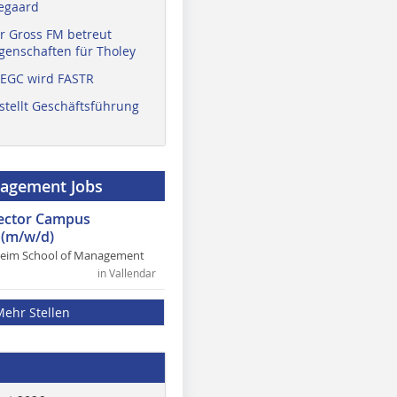
egaard
r Gross FM betreut
enschaften für Tholey
 EGC wird FASTR
stellt Geschäftsführung
nagement Jobs
rector Campus
(m/w/d)
heim School of Management
in Vallendar
Mehr Stellen