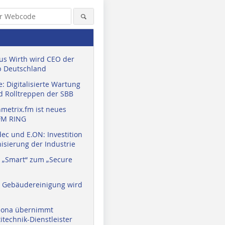
us Wirth wird CEO der
 Deutschland
: Digitalisierte Wartung
d Rolltreppen der SBB
metrix.fm ist neues
FM RING
ec und E.ON: Investition
isierung der Industrie
 „Smart“ zum „Secure
a Gebäudereinigung wird
eona übernimmt
technik-Dienstleister