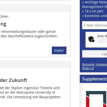
» wichtige News
Management-B
» 18 x im Jahr
» kostenlos un
chten
ung
d Veranstaltungshäuser oder ganze
 den Geschäftszweck zugeschnitten.
Anti-R
mehr
» J
Beispiele, Hinweis
Widerruf
Supplement
 der Zukunft
det der Diplom Ingenieur Theorie und
nt an der Metropolia University of
sinki. Die Umsetzung von Bauprojekten