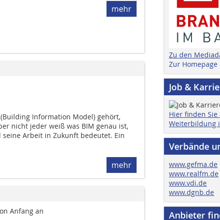
mehr
Zu den Mediad
Zur Homepage
Job & Karri
Hier finden Sie
(Building Information Model) gehört,
Weiterbildung 
ber nicht jeder weiß was BIM genau ist,
 seine Arbeit in Zukunft bedeutet. Ein
Verbände u
www.gefma.de
mehr
www.realfm.de
www.vdi.de
www.dgnb.de
von Anfang an
Anbieter fi