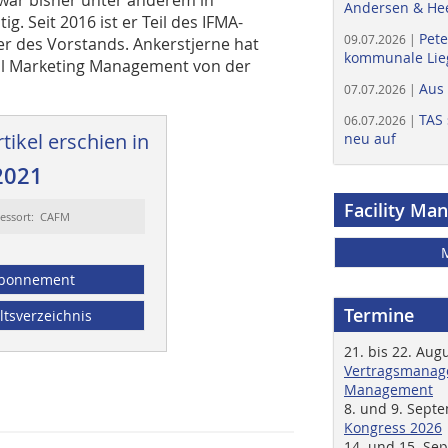
Andersen & He
g. Seit 2016 ist er Teil des IFMA-
Pete
09.07.2026 |
er des Vorstands. Ankerstjerne hat
kommunale Lieg
nal Marketing Management von der
Aus
07.07.2026 |
TAS 
06.07.2026 |
tikel erschien in
neu auf
2021
Facility Ma
essort: CAFM
bonnement
Termine
ltsverzeichnis
21. bis 22. Aug
Vertragsmanage
Management
8. und 9. Sept
Kongress 2026
14. und 15. Se