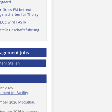
egaard
r Gross FM betreut
enschaften für Tholey
 EGC wird FASTR
stellt Geschäftsführung
nagement Jobs
Mehr Stellen
ust 2026
ment im Facility
ember 2026
Modulbau
ptember 2026
Kongress