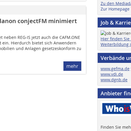
Zu den Mediad
Zur Homepage
Planon conjectFM minimiert
Job & Karri
t neben REG-IS jetzt auch die CAFM.ONE
Hier finden Sie
t ein. Hierdurch bietet sich Anwendern
Weiterbildung 
mobilien und Anlagen gesetzeskonform zu
Verbände u
mehr
www.gefma.de
www.vdi.de
www.dgnb.de
Anbieter fi
Finden Sie mehr