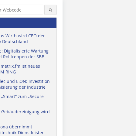
us Wirth wird CEO der
 Deutschland
: Digitalisierte Wartung
d Rolltreppen der SBB
metrix.fm ist neues
FM RING
ec und E.ON: Investition
isierung der Industrie
 „Smart“ zum „Secure
a Gebäudereinigung wird
eona übernimmt
technik-Dienstleister