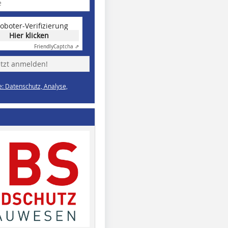
oboter-Verifizierung
Hier klicken
Friendly
Captcha ⇗
etzt anmelden!
e: Datenschutz, Analyse,