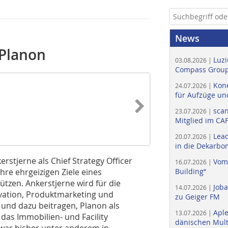
News
 Planon
Luzi
03.08.2026 |
Compass Group
Kone
24.07.2026 |
für Aufzüge un
scan
23.07.2026 |
Mitglied im CA
Lead
20.07.2026 |
in die Dekarbon
rstjerne als Chief Strategy Officer
Vom
16.07.2026 |
hre ehrgeizigen Ziele eines
Building“
tzen. Ankerstjerne wird für die
Job
14.07.2026 |
ovation, Produktmarketing und
zu Geiger FM
und dazu beitragen, Planon als
Apl
13.07.2026 |
das Immobilien- und Facility
dänischen Multi
war bisher unter anderem in