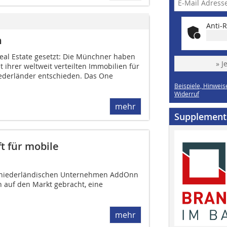
Anti-R
n
Real Estate gesetzt: Die Münchner haben
» J
ihrer weltweit verteilten Immobilien für
ederländer entschieden. Das One
Beispiele, Hinweis
Widerruf
mehr
Supplement
t für mobile
em niederländischen Unternehmen AddOnn
 auf den Markt gebracht, eine
mehr