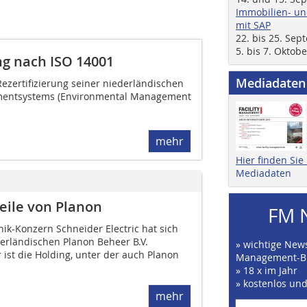
Immobilien- un
mit SAP
22. bis 25. Se
5. bis 7. Oktob
ng nach ISO 14001
Mediadaten
ezertifizierung seiner niederländischen
ementsystems (Environmental Management
mehr
Hier finden Si
Mediadaten
eile von Planon
FM 
nik-Konzern Schneider Electric hat sich
derländischen Planon Beheer B.V.
» wichtige News
 ist die Holding, unter der auch Planon
Management-B
» 18 x im Jahr
» kostenlos un
mehr