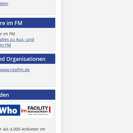
aten
ere im FM
 alles zu Aus- und
im FM
nd Organisationen
www.realfm.de
nden
 als 4.000 Anbieter im