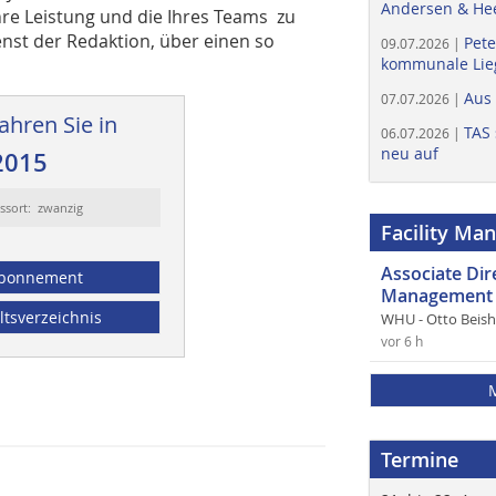
Andersen & He
hre Leistung und die Ihres Teams zu
nst der Redaktion, über einen so
Pete
09.07.2026 |
kommunale Lieg
Aus
07.07.2026 |
ahren Sie in
TAS 
06.07.2026 |
neu auf
2015
ssort: zwanzig
Facility Ma
Associate Di
bonnement
Management 
ltsverzeichnis
WHU - Otto Beis
vor 6 h
Termine