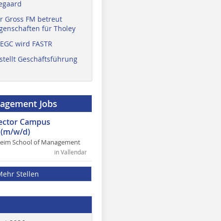
egaard
r Gross FM betreut
enschaften für Tholey
 EGC wird FASTR
stellt Geschäftsführung
nagement Jobs
rector Campus
(m/w/d)
heim School of Management
in Vallendar
Mehr Stellen