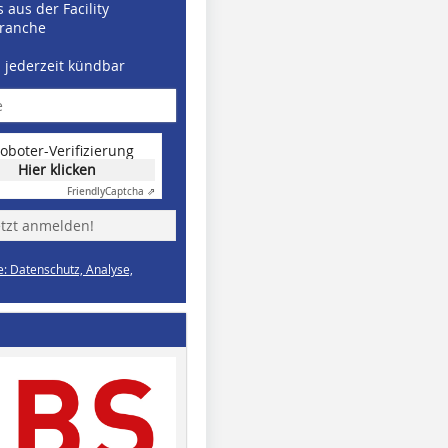
 aus der Facility
ranche
d jederzeit kündbar
oboter-Verifizierung
Hier klicken
Friendly
Captcha ⇗
etzt anmelden!
e: Datenschutz, Analyse,