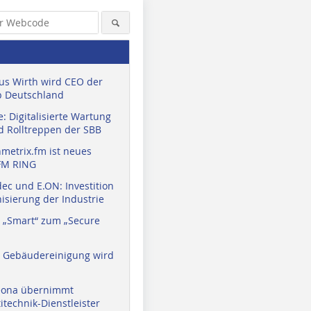
us Wirth wird CEO der
 Deutschland
: Digitalisierte Wartung
d Rolltreppen der SBB
metrix.fm ist neues
FM RING
ec und E.ON: Investition
isierung der Industrie
 „Smart“ zum „Secure
a Gebäudereinigung wird
eona übernimmt
technik-Dienstleister