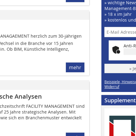
» wichtige News
Management-B
» 18 x im Jahr
» kostenlos un
Y MANAGAEMENT herzlich zum 30-jährigen
echsel in die Branche vor 15 Jahren
Anti-R
in. Ob BIM, Künstliche Intelligenz,
mehr
» J
Beispiele, Hinweis
Widerruf
ische Analysen
Supplement
achzeitschrift FACILITY MANAGEMENT sind
uf 25 Jahre strategische Analysen. Mit
ie sich ein Branchenmuster ent­wickelt 