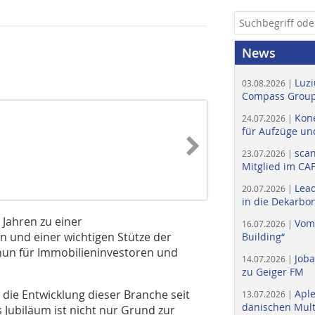
News
Luzi
03.08.2026 |
Compass Group
Kone
24.07.2026 |
für Aufzüge un
scan
23.07.2026 |
Mitglied im CA
Lead
20.07.2026 |
in die Dekarbon
 Jahren zu einer
Vom
16.07.2026 |
 und einer wichtigen Stütze der
Building“
 nun für Immobilieninvestoren und
Job
14.07.2026 |
zu Geiger FM
ie Entwicklung dieser Branche seit
Apl
13.07.2026 |
dänischen Multi
 Jubiläum ist nicht nur Grund zur