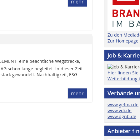
mehr
Zu den Mediad
Zur Homepage
Job & Karri
EMENT  eine beachtliche Wegstrecke,
AG schon lange begleitet. In dieser Zeit
Hier finden Sie
stark gewandelt. Nachhaltigkeit, ESG
Weiterbildung 
Verbände u
mehr
www.gefma.de
www.vdi.de
www.dgnb.de
Anbieter fi