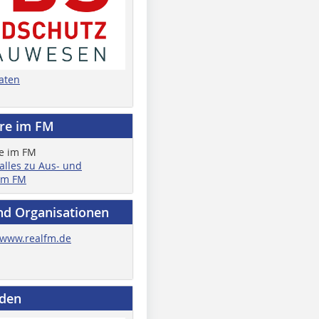
aten
ere im FM
 alles zu Aus- und
im FM
nd Organisationen
www.realfm.de
nden