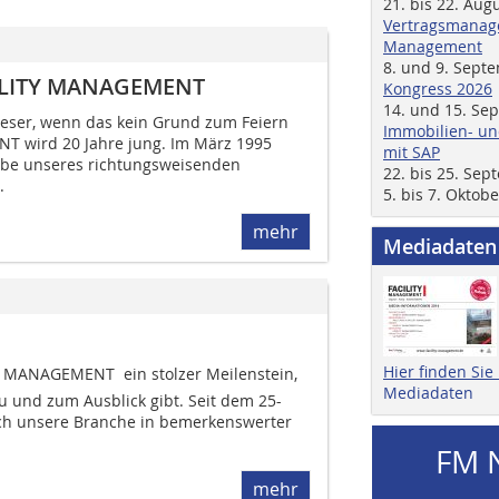
21. bis 22. Aug
Vertragsmanage
Management
8. und 9. Sept
ACILITY MANAGEMENT
Kongress 2026
14. und 15. Se
 Leser, wenn das kein Grund zum Feiern
Immobilien- un
T wird 20 Jahre jung. Im März 1995
mit SAP
abe unseres richtungsweisenden
22. bis 25. Se
.
5. bis 7. Oktob
mehr
Mediadaten
Hier finden Si
Y MANAGEMENT  ein stolzer Meilenstein,
Mediadaten
u und zum Ausblick gibt. Seit dem 25-
ich unsere Branche in bemerkenswerter
FM 
mehr