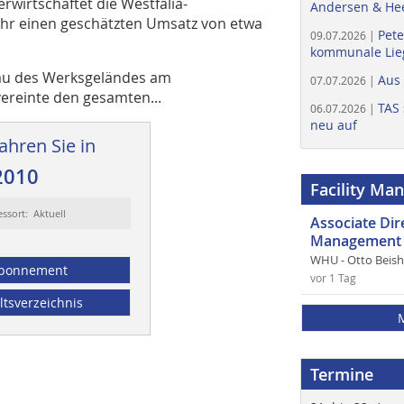
erwirtschaftet die Westfalia-
Andersen & He
ahr einen geschätzten Umsatz von etwa
Pete
09.07.2026 |
kommunale Lieg
bau des Werksgeländes am
Aus
07.07.2026 |
ereinte den gesamten...
TAS 
06.07.2026 |
neu auf
ahren Sie in
2010
Facility Ma
essort: Aktuell
Associate Di
Management 
WHU - Otto Beis
bonnement
vor 1 Tag
ltsverzeichnis
Termine