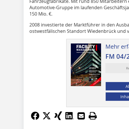
Fahrzeugfabrikate. Mit rund 850 Mit­arbeitern 
Automotive-Gruppe im laufenden ­Geschäftsj
150 Mio. €.
2008 investierte der Marktführer in den Aus
ostwestfälischen Standort Wiedenbrück und v
Mehr erf
FM 04/
R
A
Inha