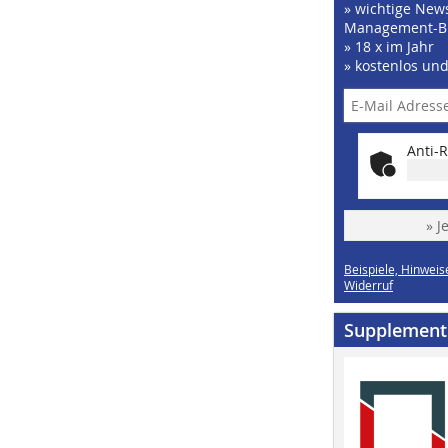
» wichtige News
Management-B
» 18 x im Jahr
» kostenlos un
Anti-R
» J
Beispiele, Hinweis
Widerruf
Supplement