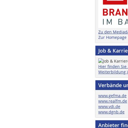
Zu den Mediad
Zur Homepage
Job & Karri
Hier finden Sie
Weiterbildung 
Verbände u
www.gefma.de
www.realfm.de
www.vdi.de
www.dgnb.de
Anbieter fi