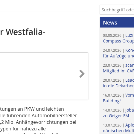
News
 Westfalia-
Luzi
03.08.2026 |
Compass Group
Kone
24.07.2026 |
für Aufzüge un
scan
23.07.2026 |
Mitglied im CA
Lead
20.07.2026 |
in die Dekarbon
Vom
16.07.2026 |
Building“
chtungen an PKW und leichten
Job
14.07.2026 |
lle führenden Automobilhersteller
zu Geiger FM
 1,2 Mio. Anhängevorrichtungen bei
Apl
13.07.2026 |
pen für nahezu alle
dänischen Multi