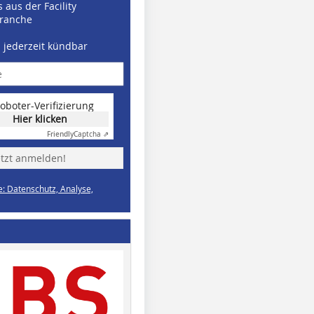
 aus der Facility
ranche
d jederzeit kündbar
oboter-Verifizierung
Hier klicken
Friendly
Captcha ⇗
etzt anmelden!
e: Datenschutz, Analyse,