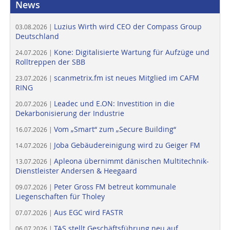
News
Luzius Wirth wird CEO der Compass Group
03.08.2026 |
Deutschland
Kone: Digitalisierte Wartung für Aufzüge und
24.07.2026 |
Rolltreppen der SBB
scanmetrix.fm ist neues Mitglied im CAFM
23.07.2026 |
RING
Leadec und E.ON: Investition in die
20.07.2026 |
Dekarbonisierung der Industrie
Vom „Smart“ zum „Secure Building“
16.07.2026 |
Joba Gebäudereinigung wird zu Geiger FM
14.07.2026 |
Apleona übernimmt dänischen Multitechnik-
13.07.2026 |
Dienstleister Andersen & Heegaard
Peter Gross FM betreut kommunale
09.07.2026 |
Liegenschaften für Tholey
Aus EGC wird FASTR
07.07.2026 |
TAS stellt Geschäftsführung neu auf
06.07.2026 |