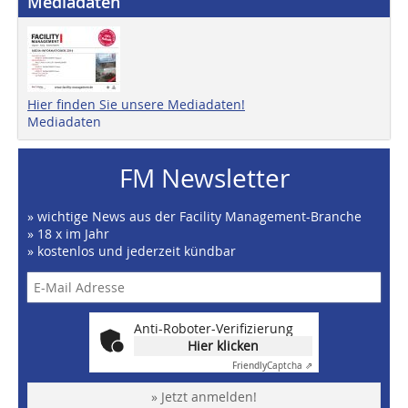
Mediadaten
Hier finden Sie unsere Mediadaten!
Mediadaten
FM Newsletter
» wichtige News aus der Facility Management-Branche
» 18 x im Jahr
» kostenlos und jederzeit kündbar
Anti-Roboter-Verifizierung
Hier klicken
Friendly
Captcha ⇗
» Jetzt anmelden!