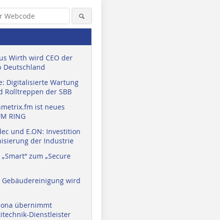
us Wirth wird CEO der
 Deutschland
: Digitalisierte Wartung
d Rolltreppen der SBB
metrix.fm ist neues
FM RING
ec und E.ON: Investition
isierung der Industrie
 „Smart“ zum „Secure
a Gebäudereinigung wird
eona übernimmt
technik-Dienstleister