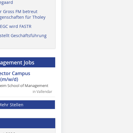
egaard
r Gross FM betreut
enschaften für Tholey
 EGC wird FASTR
stellt Geschäftsführung
nagement Jobs
rector Campus
(m/w/d)
heim School of Management
in Vallendar
Mehr Stellen