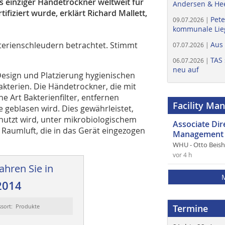
 einziger Händetrockner weltweit für
Andersen & He
ifiziert wurde, erklärt Richard Mallett,
Pete
09.07.2026 |
kommunale Lieg
terienschleudern betrachtet. Stimmt
Aus
07.07.2026 |
TAS 
06.07.2026 |
neu auf
Design und Platzierung hygienischen
akterien. Die Händetrockner, die mit
ne Art Bakterienfilter, entfernen
Facility Ma
e geblasen wird. Dies gewährleistet,
nutzt wird, unter mikrobiologischem
Associate Di
e Raumluft, die in das Gerät eingezogen
Management 
WHU - Otto Beis
vor 4 h
ahren Sie in
2014
ssort: Produkte
Termine