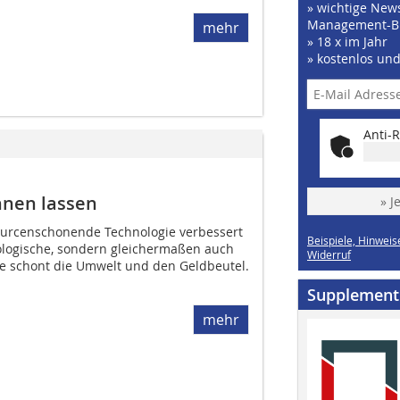
» wichtige News
Management-B
mehr
» 18 x im Jahr
» kostenlos un
Anti-R
hnen lassen
» J
ourcenschonende Technologie verbessert
Beispiele, Hinweis
kologische, sondern gleichermaßen auch
Widerruf
e schont die Umwelt und den Geldbeutel.
Supplement
mehr