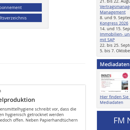
21. bis 22. Aug
Vertragsmanage
bonnement
Management
8. und 9. Sept
ltsverzeichnis
Kongress 2026
14. und 15. Se
Immobilien- un
mit SAP
22. bis 25. Se
5. bis 7. Oktob
Mediadaten
n
Hier finden Si
elproduktion
Mediadaten
bensmittelhygiene schreibt vor, dass die
n hygienisch getrocknet werden
FM 
t jedoch offen. Neben Papierhandtüchern