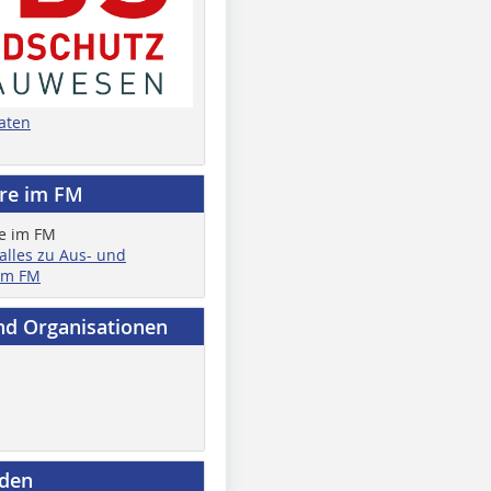
aten
ere im FM
 alles zu Aus- und
im FM
nd Organisationen
nden