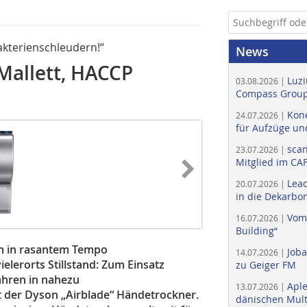
akterienschleudern!“
News
 Mallett, HACCP
Luzi
03.08.2026 |
Compass Group
Kone
24.07.2026 |
für Aufzüge un
scan
23.07.2026 |
Mitglied im CA
Lead
20.07.2026 |
in die Dekarbon
Vom
16.07.2026 |
Building“
m in rasantem Tempo
Job
14.07.2026 |
elerorts Stillstand: Zum Einsatz
zu Geiger FM
ahren in nahezu
Apl
13.07.2026 |
t der Dyson „Airblade“ Hände­trockner.
dänischen Multi