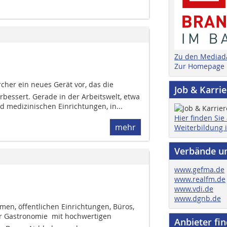
Zu den Mediad
Zur Homepage
ärcher ein neues Gerät vor, das die
Job & Karri
rbessert. Gerade in der ­Arbeitswelt, etwa
nd medizinischen Einrichtungen, in...
Hier finden Sie
mehr
Weiterbildung 
Verbände u
www.gefma.de
www.realfm.de
www.vdi.de
www.dgnb.de
men, öffentlichen Einrichtungen, Büros,
 Gastronomie  mit hochwertigen
Anbieter fi