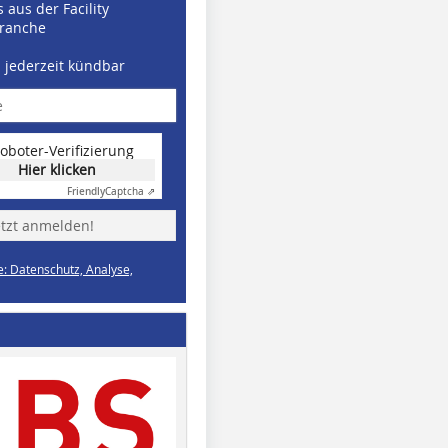
 aus der Facility
ranche
d jederzeit kündbar
oboter-Verifizierung
Hier klicken
Friendly
Captcha ⇗
etzt anmelden!
e: Datenschutz, Analyse,