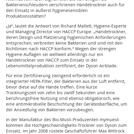
Bakterienschleudern verschrienen Händetrockner auch für
den Einsatz in äußerst hygienesensiblen
Produktionsstätten?
„Ja“, lautet die Antwort von Richard Mallett, Hygiene-Experte
und Managing Director von HACCP Europe. „Händetrockner,
deren Design und Platzierung hygienischen Anforderungen
entsprechen, verbreiten keine Bakterien und sind mit den
Richtlinien nach HACCP konform.“ Wegen der strengen
Hygiene-Auflagen sei weltweit allerdings nur ein
Händetrockner von HACCP zum Einsatz in der
Lebensmittelproduktion zertifiziert, der Dyson Airblade.
Für eine Zertifizierung zwingend erforderlich ist ein
integrierter HEPA-Filter, der Bakterien aus der Luft entfernt,
bevor diese auf die Hände treffen. Eine kurze
Trocknungszeit von zehn bis zwölf Sekunden und eine
berührungsfreie Nutzung sind ebenso obligatorisch, wie
eine antimikrobielle Beschichtung der Geräteoberfläche, um
der Ansiedlung von Bakterien vorzubeugen.
In der Manufaktur des Bio-Müsli-Produzenten mymuesli
kommen die Hochgeschwindigkeits-Trockner von Dyson zum
Einsatz. Im Jahr 2008 rüstete Geschäftsführer Max Wittrock