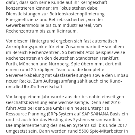
dafür, dass sich seine Kunde auf ihr Kerngeschäft
konzentrieren können: Im Fokus stehen dabei
Dienstleistungen zur Betriebskostenoptimierung,
Energieeffizienz und Betriebssicherheit, von der
Gewerbeimmobilie bis zum Industrie­areal, vom
Rechenzentrum bis zum Reinraum.
Vor diesem Hintergrund ergeben sich fast automatisch
Anknüpfungspunkte für eine Zusammenarbeit − vor allem
im Bereich Rechenzentren. So betreibt Atos beispielsweise
Rechenzentren an den deutschen Standorten Frankfurt,
Fürth, München und Nürnberg. Spie übernimmt dort mit
einem rund 25-köpfigen Team u.a. die komplette
Serververkabelung mit Glasfaserleitungen sowie den Einbau
neuer Racks. Zum Auftragsumfang zählt auch eine Rund-
um-die-Uhr-Rufbereitschaft.
Vor knapp einem Jahr wurde aus der bis dahin einseitigen
Geschäftsbeziehung eine wechselseitige. Denn seit 2016
führt Atos bei der Spie GmbH ein neues Enterprise
Ressource Planning (ERP)-System auf SAP S/4HANA Basis ein
und ist auch für das Hosting des Systems verantwortlich.
Die Implementierung des neuen Systems soll bis Ende 2017
umgesetzt sein. Dann werden rund 5500 Spie-Mitarbeiter in