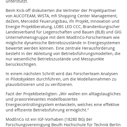
unterstützt.
Beim Kick-off diskutierten die Vertreter der Projektpartner
von AUCOTEAM, WISTA, mfi Shopping Center Management,
deZem, Mercedöl Feuerungsbau, ifn Projekt, Innovation und
Energie Projektberatung, LOBS LED CCC, Brandenburgischer
Landesverband für Liegenschaften und Bauen (BLB) und GIG
Unternehmensgruppe mit dem ModEnCo-Forscherteam wie
mögliche dynamische Betriebszustände in Energiesystemen
bewertet werden können. Eine zentrale Herausforderung
besteht in der Ableitung von Betriebsführungsmodellen, die
nur wesentliche Betriebszustände und Messpunkte
berücksichtigen.
In einem nächsten Schritt wird das Forscherteam Analysen
in Pilotobjekten durchführen, um die Modellannahmen zu
plausibilisieren und zu verifizieren.
Fazit der Projektbeteiligten: „Wir wollen ein alltagstaugliches
und praxisrelevantes modellbasiertes
Energiecontrollingsystem entwickeln, welches eine effektive
und effiziente Betriebsführung ermöglicht."
ModEnCo ist ein IGF-Vorhaben (18280 BG) der
Forschungsvereinigung Beuth Hochschule für Technik Berlin