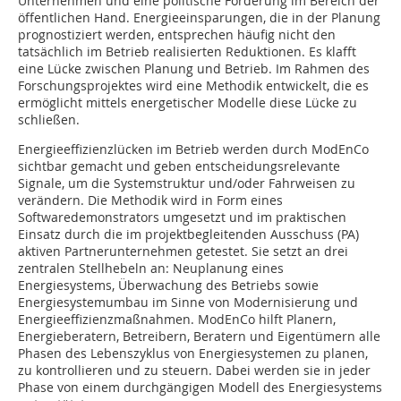
Unternehmen und eine politische Forderung im Bereich der
öffentlichen Hand. Energieeinsparungen, die in der Planung
prognostiziert werden, entsprechen häufig nicht den
tatsächlich im Betrieb realisierten Reduktionen. Es klafft
eine Lücke zwischen Planung und Betrieb. Im Rahmen des
Forschungsprojektes wird eine Methodik entwickelt, die es
ermöglicht mittels energetischer Modelle diese Lücke zu
schließen.
Energieeffizienzlücken im Betrieb werden durch ModEnCo
sichtbar gemacht und geben entscheidungsrelevante
Signale, um die Systemstruktur und/oder Fahrweisen zu
verändern. Die Methodik wird in Form eines
Softwaredemonstrators umgesetzt und im praktischen
Einsatz durch die im projektbegleitenden Ausschuss (PA)
aktiven Partnerunternehmen getestet. Sie setzt an drei
zentralen Stellhebeln an: Neuplanung eines
Energiesystems, Überwachung des Betriebs sowie
Energiesystemumbau im Sinne von Modernisierung und
Energieeffizienzmaßnahmen. ModEnCo hilft Planern,
Energieberatern, Betreibern, Beratern und Eigentümern alle
Phasen des Lebenszyklus von Energiesystemen zu planen,
zu kontrollieren und zu steuern. Dabei werden sie in jeder
Phase von einem durchgängigen Modell des Energiesystems