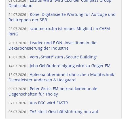
Luzius Wirth wird CEO der Compass Group
03.08.2026 |
Deutschland
Kone: Digitalisierte Wartung für Aufzüge und
24.07.2026 |
Rolltreppen der SBB
scanmetrix.fm ist neues Mitglied im CAFM
23.07.2026 |
RING
Leadec und E.ON: Investition in die
20.07.2026 |
Dekarbonisierung der Industrie
Vom „Smart“ zum „Secure Building“
16.07.2026 |
Joba Gebäudereinigung wird zu Geiger FM
14.07.2026 |
Apleona übernimmt dänischen Multitechnik-
13.07.2026 |
Dienstleister Andersen & Heegaard
Peter Gross FM betreut kommunale
09.07.2026 |
Liegenschaften für Tholey
Aus EGC wird FASTR
07.07.2026 |
TAS stellt Geschäftsführung neu auf
06.07.2026 |