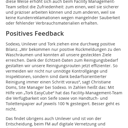
diese Weise erhöht sich auch beim Facility Management-
Team selbst die Zufriedenheit: zum einen, weil sie sicherer
und präziser arbeiten können und zum anderen, weil sie
keine Kundenreklamationen wegen mangelnder Sauberkeit
oder fehlender Verbrauchsmaterialien erhalten.
Positives Feedback
Sodexo, Unilever und Tork ziehen eine durchweg positive
Bilanz. „Wir bekommen nur positive Rückmeldungen zu den
Waschräumen und konnten all unsere gesteckten Ziele
erreichen. Dank der Echtzeit-Daten zum Reinigungs­bedarf
gestalten wir unsere Reinigungsrouten jetzt effizienter. So
vermeiden wir nicht nur unnötige Kontrollgänge und
Inspektionen, sondern sind dank bedarfsorientierter
Reinigung immer einen Schritt voraus“, sagt Christiane
Doms, Site Manager bei Sodexo. In Zahlen heißt das: Mit
Hilfe von „Tork EasyCube“ hat das Facility-Management-Team
die Verfügbarkeit von Seife sowie von Handtuch- und
Toilettenpapier auf jeweils 100 % gesteigert. Besser geht es
nicht.
Das findet übrigens auch Unilever und ist von der
Entscheidung, beim FM auf digitale Vernetzung und