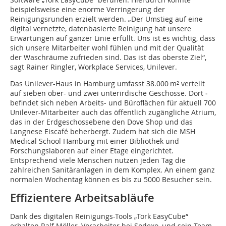
beispielsweise eine enorme Verringerung der
Reinigungsrunden erzielt werden. „Der Umstieg auf eine
digital vernetzte, datenbasierte Reinigung hat unsere
Erwartungen auf ganzer Linie ­erfüllt. Uns ist es wichtig, dass
sich unsere Mitarbeiter wohl fühlen und mit der Qualität
der Waschräume zufrieden sind. Das ist das oberste Ziel“,
sagt Rainer Ringler, Workplace Services, Unilever.
Das Unilever-Haus in Hamburg umfasst 38.000 m² verteilt
auf sieben ober- und zwei unterirdische Geschosse. Dort ­
befindet sich neben Arbeits- und Büro­flächen für aktuell 700
Unilever-Mitarbeiter auch das öffentlich zugängliche Atrium,
das in der Erdgeschossebene den Dove Shop und das
Langnese Eiscafé beherbergt. Zudem hat sich die MSH
Medical School Hamburg mit einer Bibliothek und
Forschungslaboren auf einer Etage eingerichtet.
Entsprechend viele Menschen nutzen jeden Tag die
zahlreichen Sanitäranlagen in dem Komplex. An einem ganz
normalen Wochentag können es bis zu 5000 Besucher sein.
Effizientere Arbeitsabläufe
Dank des digitalen Reinigungs-Tools „Tork EasyCube“
erhalten Ralf Möller, Vorarbeiter bei Sodexo, und sein Team