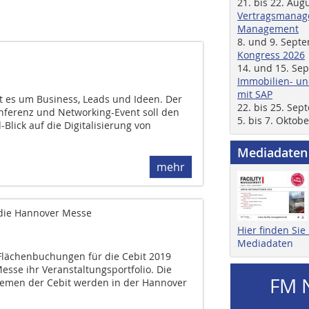
21. bis 22. Aug
Vertragsmanage
Management
8. und 9. Sept
Kongress 2026
14. und 15. Se
Immobilien- un
mit SAP
t es um Business, Leads und Ideen. Der
22. bis 25. Se
nferenz und Networking-Event soll den
5. bis 7. Oktob
lick auf die Digitalisierung von
Mediadaten
mehr
 die Hannover Messe
Hier finden Si
Mediadaten
 Flächenbuchungen für die Cebit 2019
esse ihr Veranstaltungsportfolio. Die
FM 
hemen der Cebit werden in der Hannover