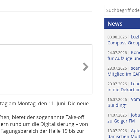
News
Luzi
03.08.2026 |
Compass Group
Kone
24.07.2026 |
für Aufzüge un
scan
23.07.2026 |
Mitglied im CA
Lead
20.07.2026 |
in die Dekarbon
Vom
16.07.2026 |
tag am Montag, den 11. Juni: Die neue
Building“
Job
14.07.2026 |
ffnen, bietet der sogenannte Take-off
zu Geiger FM
rn rund um die Digitalisierung – von
Tagungsbereich der Halle 19 bis zur
Apl
13.07.2026 |
dänischen Multi