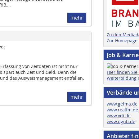
B....
mehr
Zu den Mediad
Zur Homepage
ver
Job & Karri
Erfassung von Zeitdaten ist nicht nur
Hier finden Sie
es spart auch Zeit und Geld. Denn die
Weiterbildung 
e und das Ausweismanagement entfallen.
Verbände u
mehr
www.gefma.de
www.realfm.de
www.vdi.de
www.dgnb.de
Anbieter fi