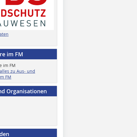
aten
ere im FM
 alles zu Aus- und
im FM
nd Organisationen
nden