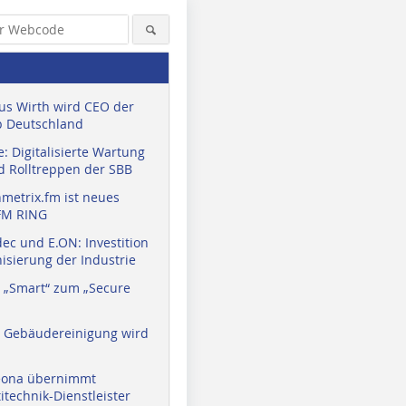
us Wirth wird CEO der
 Deutschland
: Digitalisierte Wartung
d Rolltreppen der SBB
metrix.fm ist neues
FM RING
ec und E.ON: Investition
isierung der Industrie
 „Smart“ zum „Secure
a Gebäudereinigung wird
eona übernimmt
technik-Dienstleister