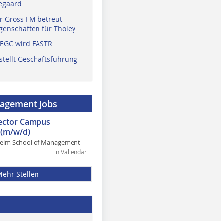
egaard
r Gross FM betreut
enschaften für Tholey
 EGC wird FASTR
stellt Geschäftsführung
nagement Jobs
rector Campus
(m/w/d)
heim School of Management
in Vallendar
Mehr Stellen