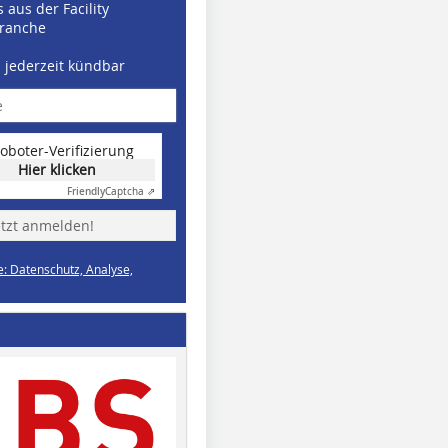
 aus der Facility
ranche
d jederzeit kündbar
oboter-Verifizierung
Hier klicken
Friendly
Captcha ⇗
etzt anmelden!
e: Datenschutz, Analyse,