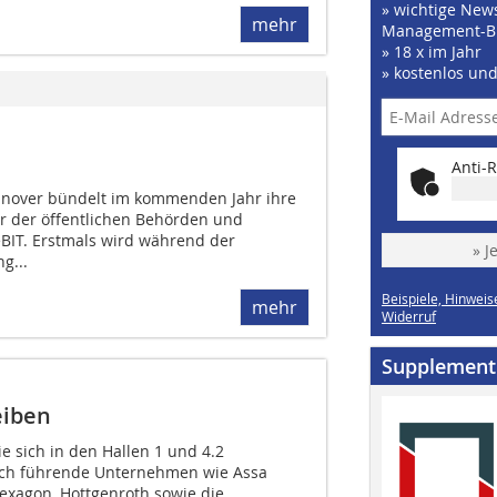
» wichtige News
mehr
Management-B
» 18 x im Jahr
» kostenlos un
Anti-R
nover bündelt im kommenden Jahr ihre
r der öffentlichen Behörden und
BIT. Erstmals wird während der
» J
g...
Beispiele, Hinweis
mehr
Widerruf
Supplement
eiben
ie sich in den Hallen 1 und 4.2
sich führende Unternehmen wie Assa
exagon, Hottgenroth sowie die