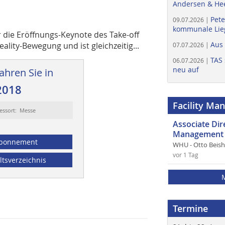
Andersen & He
Pete
09.07.2026 |
kommunale Lieg
er die Eröffnungs-Keynote des Take-off
Aus
eality-Bewegung und ist gleichzeitig...
07.07.2026 |
TAS 
06.07.2026 |
neu auf
ahren Sie in
2018
Facility Ma
essort: Messe
Associate Di
Management 
bonnement
WHU - Otto Beis
vor 1 Tag
ltsverzeichnis
Termine