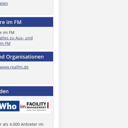
aten
ere im FM
 alles zu Aus- und
im FM
nd Organisationen
www.realfm.de
nden
 als 4.000 Anbieter im