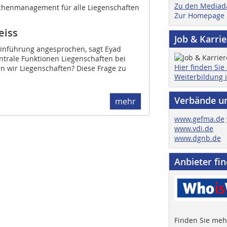
Zu den Mediad
ächenmanagement für alle Liegenschaften
Zur Homepage
eiss
Job & Karri
Einführung angesprochen, sagt Eyad
trale Funktionen Liegenschaften bei
Hier finden Sie
n wir Liegenschaften? Diese Frage zu
Weiterbildung 
.
Verbände u
mehr
www.gefma.de
www.vdi.de
www.dgnb.de
Anbieter fi
Finden Sie mehr