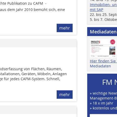
hte Publikation zu CAFM  ­
Immobilien- un
mit SAP
aus dem Jahr 2010 ­bemüht sich, ­eine
22. bis 25. Se
5. bis 7. Oktob
mehr
Mediadaten
Hier finden Si
Mediadaten
ndserfassung von Flächen, Räumen,
nstallationen, Geräten, Möbeln, Anlagen
ge für jedes CAFM-System. Schnell,
FM 
» wichtige News
mehr
Management-B
» 18 x im Jahr
» kostenlos un