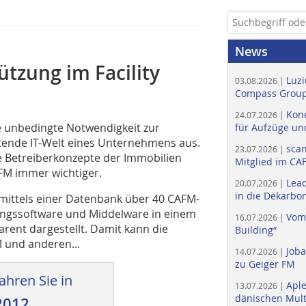
News
tzung im Facility
Luzi
03.08.2026 |
Compass Group
Kone
24.07.2026 |
e unbedingte Notwendigkeit zur
für Aufzüge un
ltende IT-Welt eines Unternehmens aus.
scan
23.07.2026 |
e Betreiberkonzepte der Immobilien
Mitglied im CA
FM immer wichtiger.
Lead
20.07.2026 |
in die Dekarbon
mittels einer Datenbank über 40 CAFM-
ungssoftware und Middelware in einem
Vom
16.07.2026 |
rent dargestellt. Damit kann die
Building“
 und anderen...
Job
14.07.2026 |
zu Geiger FM
ahren Sie in
Apl
13.07.2026 |
dänischen Multi
2012