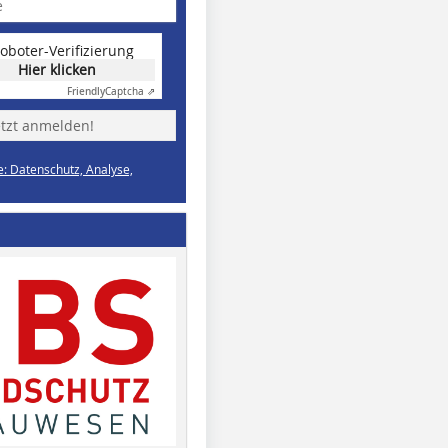
oboter-Verifizierung
Hier klicken
Friendly
Captcha ⇗
etzt anmelden!
e: Datenschutz, Analyse,