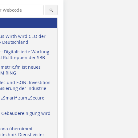
us Wirth wird CEO der
 Deutschland
: Digitalisierte Wartung
d Rolltreppen der SBB
metrix.fm ist neues
FM RING
ec und E.ON: Investition
isierung der Industrie
 „Smart“ zum „Secure
a Gebäudereinigung wird
eona übernimmt
technik-Dienstleister