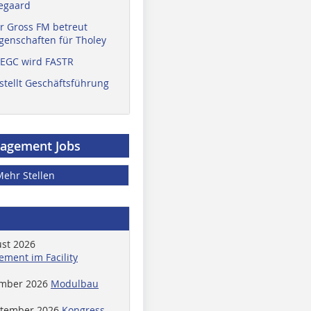
egaard
r Gross FM betreut
enschaften für Tholey
 EGC wird FASTR
stellt Geschäftsführung
nagement Jobs
Mehr Stellen
ust 2026
ment im Facility
ember 2026
Modulbau
ptember 2026
Kongress