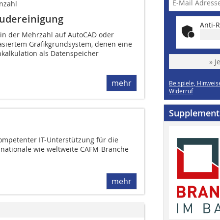
nzahl
äudereinigung
Anti-R
in der Mehrzahl auf AutoCAD oder
basiertem Grafikgrundsystem, denen eine
kalkulation als Datenspeicher
» J
mehr
Beispiele, Hinweis
Widerruf
Supplement
petenter IT-Unterstützung für die
e nationale wie weltweite CAFM-Branche
mehr