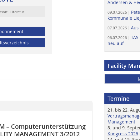
Andersen & He
Pete
ssort: Literatur
09.07.2026 |
kommunale Lieg
Aus
07.07.2026 |
bonnement
TAS 
06.07.2026 |
ltsverzeichnis
neu auf
Facility Ma
Termine
21. bis 22. Aug
Vertragsmanage
Management
AFM – Computerunterstützung
8. und 9. Sept
CILITY MANAGEMENT 3/2012
Kongress 2026
14. und 15. Se