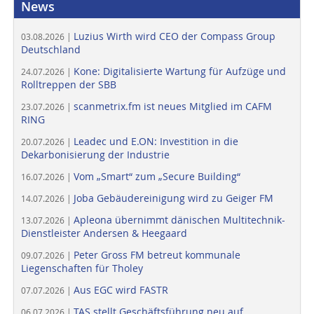
News
Luzius Wirth wird CEO der Compass Group
03.08.2026 |
Deutschland
Kone: Digitalisierte Wartung für Aufzüge und
24.07.2026 |
Rolltreppen der SBB
scanmetrix.fm ist neues Mitglied im CAFM
23.07.2026 |
RING
Leadec und E.ON: Investition in die
20.07.2026 |
Dekarbonisierung der Industrie
Vom „Smart“ zum „Secure Building“
16.07.2026 |
Joba Gebäudereinigung wird zu Geiger FM
14.07.2026 |
Apleona übernimmt dänischen Multitechnik-
13.07.2026 |
Dienstleister Andersen & Heegaard
Peter Gross FM betreut kommunale
09.07.2026 |
Liegenschaften für Tholey
Aus EGC wird FASTR
07.07.2026 |
TAS stellt Geschäftsführung neu auf
06.07.2026 |