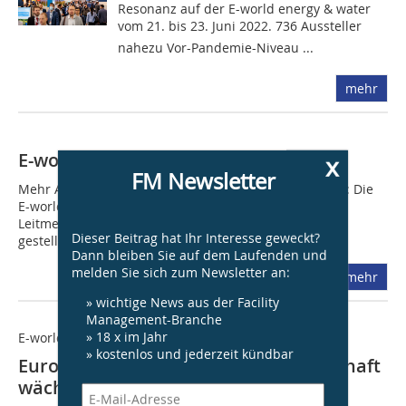
Resonanz auf der E-world energy & water
vom 21. bis 23. Juni 2022. 736 Aussteller 
nahezu Vor-Pandemie-Niveau ...
mehr
E-world 2025 mit Besucherplus
x
FM Newsletter
Mehr Aussteller, mehr Besucher und beste Stimmung: Die
E-world energy & water hat ihre Position als Europas
Leitmesse der Energiewirtschaft erneute unter Beweis
Dieser Beitrag hat Ihr Interesse geweckt?
gestellt. Mit dem Rekordwert von 980...
Dann bleiben Sie auf dem Laufenden und
melden Sie sich zum Newsletter an:
mehr
» wichtige News aus der Facility
Management-Branche
» 18 x im Jahr
E-world energy & water
» kostenlos und jederzeit kündbar
Europas Leitmesse der Energiewirtschaft
wächst weiter