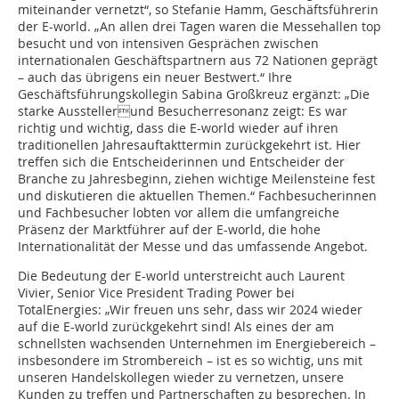
miteinander vernetzt“, so Stefanie Hamm, Geschäftsführerin
der E-world. „An allen drei Tagen waren die Messehallen top
besucht und von intensiven Gesprächen zwischen
internationalen Geschäftspartnern aus 72 Nationen geprägt
– auch das übrigens ein neuer Bestwert.“ Ihre
Geschäftsführungskollegin Sabina Großkreuz ergänzt: „Die
starke Ausstellerund Besucherresonanz zeigt: Es war
richtig und wichtig, dass die E-world wieder auf ihren
traditionellen Jahresauftakttermin zurückgekehrt ist. Hier
treffen sich die Entscheiderinnen und Entscheider der
Branche zu Jahresbeginn, ziehen wichtige Meilensteine fest
und diskutieren die aktuellen Themen.“ Fachbesucherinnen
und Fachbesucher lobten vor allem die umfangreiche
Präsenz der Marktführer auf der E-world, die hohe
Internationalität der Messe und das umfassende Angebot.
Die Bedeutung der E-world unterstreicht auch Laurent
Vivier, Senior Vice President Trading Power bei
TotalEnergies: „Wir freuen uns sehr, dass wir 2024 wieder
auf die E-world zurückgekehrt sind! Als eines der am
schnellsten wachsenden Unternehmen im Energiebereich –
insbesondere im Strombereich – ist es so wichtig, uns mit
unseren Handelskollegen wieder zu vernetzen, unsere
Kunden zu treffen und Partnerschaften zu besprechen. In