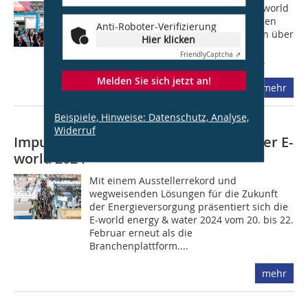
Zum 25-jährigen Jubiläum fand die E-world
energy & water 2026 in der Messe Essen
Anti-Roboter-Verifizierung
statt. Laut Veranstalterangaben kamen über
Hier klicken
37.000 Fachbesucherinnen und
Friendly
Captcha ⇗
Fachbesucher zur Messe. Insgesamt...
Melden Sie sich jetzt an!
mehr
Beispiele, Hinweise: Datenschutz, Analyse,
Widerruf
Impulse für die Energie-Zukunft auf der E-
world 2024
Mit einem Ausstellerrekord und
wegweisenden Lösungen für die Zukunft
der Energieversorgung präsentiert sich die
E-world energy & water 2024 vom 20. bis 22.
Februar erneut als die
Branchenplattform....
mehr