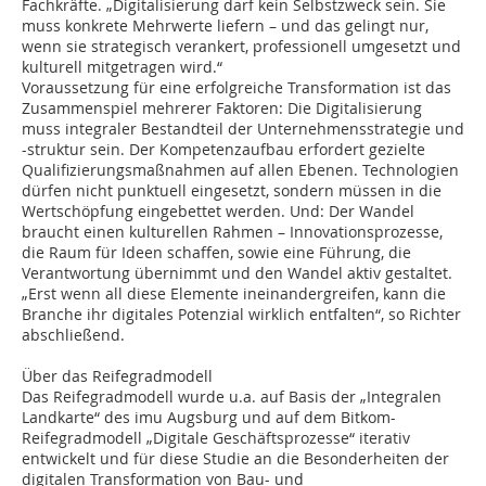
Fachkräfte. „Digitalisierung darf kein Selbstzweck sein. Sie
muss konkrete Mehrwerte liefern – und das gelingt nur,
wenn sie strategisch verankert, professionell umgesetzt und
kulturell mitgetragen wird.“
Voraussetzung für eine erfolgreiche Transformation ist das
Zusammenspiel mehrerer Faktoren: Die Digitalisierung
muss integraler Bestandteil der Unternehmensstrategie und
-struktur sein. Der Kompetenzaufbau erfordert gezielte
Qualifizierungsmaßnahmen auf allen Ebenen. Technologien
dürfen nicht punktuell eingesetzt, sondern müssen in die
Wertschöpfung eingebettet werden. Und: Der Wandel
braucht einen kulturellen Rahmen – Innovationsprozesse,
die Raum für Ideen schaffen, sowie eine Führung, die
Verantwortung übernimmt und den Wandel aktiv gestaltet.
„Erst wenn all diese Elemente ineinandergreifen, kann die
Branche ihr digitales Potenzial wirklich entfalten“, so Richter
abschließend.
Über das Reifegradmodell
Das Reifegradmodell wurde u.a. auf Basis der „Integralen
Landkarte“ des imu Augsburg und auf dem Bitkom-
Reifegradmodell „Digitale Geschäftsprozesse“ iterativ
entwickelt und für diese Studie an die Besonderheiten der
digitalen Transformation von Bau- und