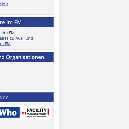
aten
ere im FM
 alles zu Aus- und
im FM
nd Organisationen
nden