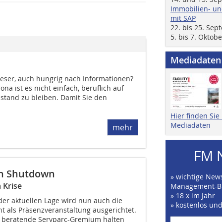
Immobilien- un
mit SAP
22. bis 25. Se
5. bis 7. Oktob
Mediadaten
Leser, auch hungrig nach Informationen?
na ist es nicht einfach, beruflich auf
stand zu bleiben. Damit Sie den
Hier finden Si
Mediadaten
mehr
FM 
en Shutdown
» wichtige News
 Krise
Management-B
» 18 x im Jahr
der aktuellen Lage wird nun auch die
» kostenlos un
ht als Präsenzveranstaltung ausgerichtet.
 beratende Servparc-Gremium halten