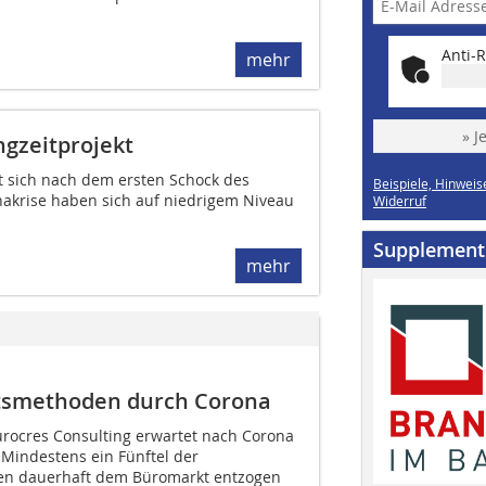
Anti-R
mehr
» J
gzeitprojekt
at sich nach dem ersten Schock des
Beispiele, Hinweis
akrise haben sich auf niedrigem Niveau
Widerruf
Supplement
mehr
tsmethoden durch Corona
urocres Consulting erwartet nach Corona
 Mindestens ein Fünftel der
ten dauerhaft dem Büromarkt entzogen