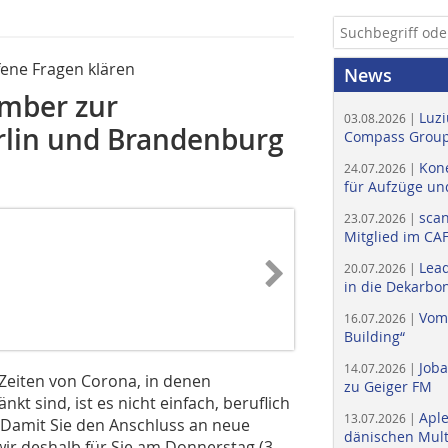
fene Fragen klären
News
mber zur
Luzi
03.08.2026 |
rlin und Brandenburg
Compass Group
Kone
24.07.2026 |
für Aufzüge un
scan
23.07.2026 |
Mitglied im CA
Lead
20.07.2026 |
in die Dekarbon
Vom
16.07.2026 |
Building“
Job
14.07.2026 |
Zeiten von Corona, in denen
zu Geiger FM
kt sind, ist es nicht einfach, beruflich
Apl
13.07.2026 |
 Damit Sie den Anschluss an neue
dänischen Multi
wir deshalb für Sie am Donnerstag (3.