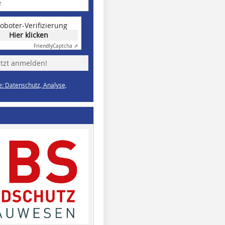
oboter-Verifizierung
Hier klicken
Friendly
Captcha ⇗
etzt anmelden!
e: Datenschutz, Analyse,