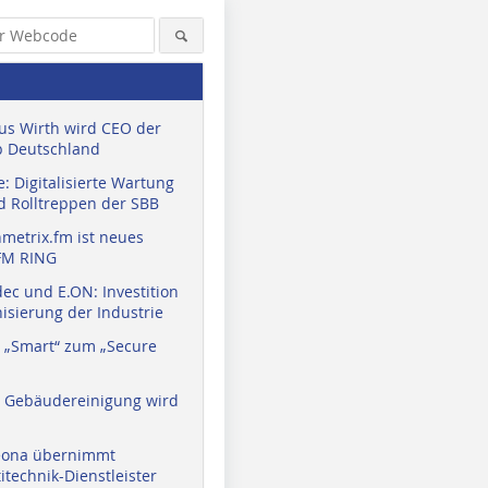
us Wirth wird CEO der
 Deutschland
: Digitalisierte Wartung
d Rolltreppen der SBB
metrix.fm ist neues
FM RING
ec und E.ON: Investition
isierung der Industrie
 „Smart“ zum „Secure
a Gebäudereinigung wird
eona übernimmt
technik-Dienstleister