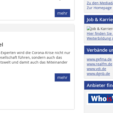
Zu den Mediad
Zur Homepage
mehr
Job & Karri
Hier finden Sie
Weiterbildung 
el
Verbände u
xperten wird die Corona-Krise nicht nur
sellschaft führen, sondern auch das
www.gefma.de
itswelt und damit auch das Miteinander
www.realfm.de
www.vdi.de
www.dgnb.de
mehr
Anbieter fi