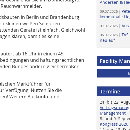
Andersen & He
: Rauchwarnmelder.
Pete
09.07.2026 |
ndsbauten in Berlin und Brandenburg
kommunale Lieg
en kleinen weißen Sensoren
Aus
07.07.2026 |
rettenden Geräte ist einfach. Gleichwohl
TAS 
06.07.2026 |
ragen klären, damit es keine
neu auf
läutert ab 16 Uhr in einem 45-
enbedingungen und haftungsrechtlichen
Facility Ma
 beiden Bundesländern gleichermaßen
äischen Marktführer für
ur Verfügung. Nutzen Sie die
Termine
eren! Weitere Auskünfte und
21. bis 22. Aug
Vertragsmanage
Management
8. und 9. Sept
Kongress 2026
14. und 15. Se