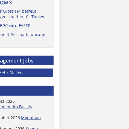
egaard
r Gross FM betreut
enschaften für Tholey
 EGC wird FASTR
stellt Geschäftsführung
nagement Jobs
Mehr Stellen
ust 2026
ment im Facility
ember 2026
Modulbau
ptember 2026
Kongress