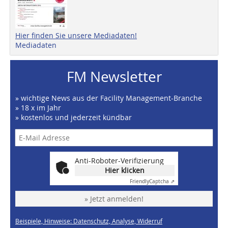
Hier finden Sie unsere Mediadaten!
Mediadaten
FM Newsletter
» wichtige News aus der Facility Management-Branche
» 18 x im Jahr
» kostenlos und jederzeit kündbar
Anti-Roboter-Verifizierung
Hier klicken
Friendly
Captcha ⇗
» Jetzt anmelden!
Beispiele, Hinweise: Datenschutz, Analyse, Widerruf