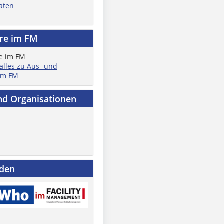
aten
ere im FM
 alles zu Aus- und
im FM
nd Organisationen
nden