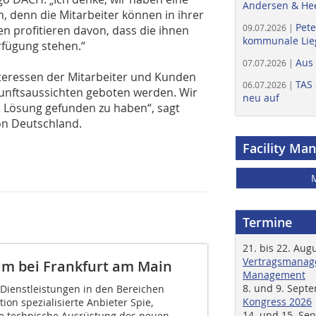
Andersen & He
n, denn die Mitarbeiter können in ihrer
Pete
09.07.2026 |
 profitieren davon, dass die ihnen
kommunale Lieg
rfügung stehen.“
Aus
07.07.2026 |
nteressen der Mitarbeiter und Kunden
TAS 
06.07.2026 |
kunftsaussichten geboten werden. Wir
neu auf
e Lösung gefunden zu haben“, sagt
on Deutschland.
Facility Ma
Termine
21. bis 22. Aug
Vertragsmanage
um bei Frankfurt am Main
Management
8. und 9. Sept
Dienst­leistungen in den Bereichen
Kongress 2026
on spezialisierte Anbieter Spie,
14. und 15. Se
te technische Ausrüstung des neuen