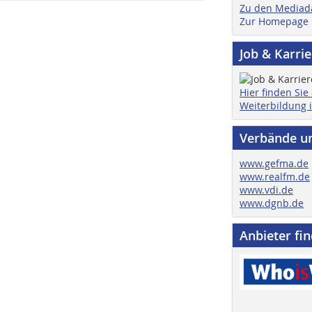
Zu den Mediad
Zur Homepage
Job & Karri
Hier finden Sie
Weiterbildung 
Verbände u
www.gefma.de
www.realfm.de
www.vdi.de
www.dgnb.de
Anbieter fi