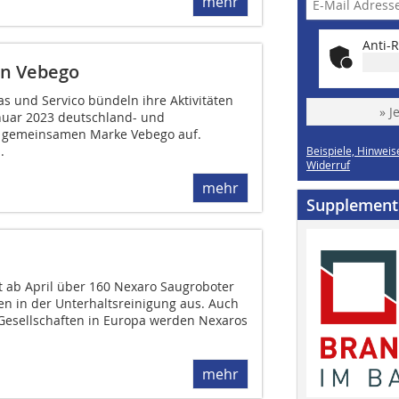
mehr
Anti-R
en Vebego
s und Servico bündeln ihre Aktivitäten
» J
nuar 2023 deutschland- und
er gemeinsamen Marke Vebego auf.
.
Beispiele, Hinweis
Widerruf
mehr
Supplement
t ab April über 160 Nexaro Saugroboter
n in der Unterhaltsreinigung aus. Auch
Gesellschaften in Europa werden Nexaros
mehr