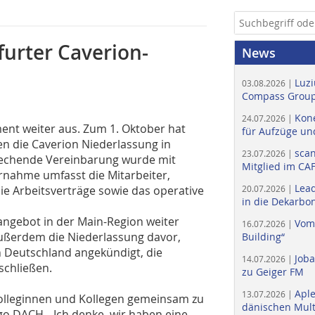
urter Caverion-
News
Luzi
03.08.2026 |
Compass Group
Kone
24.07.2026 |
ent weiter aus. Zum 1. Oktober hat
für Aufzüge un
n die Caverion Niederlassung in
scan
23.07.2026 |
echende Vereinbarung wurde mit
Mitglied im CA
rnahme umfasst die Mitarbeiter,
Lead
e Arbeitsverträge sowie das operative
20.07.2026 |
in die Dekarbon
eangebot in der Main-Region weiter
Vom
16.07.2026 |
ußerdem die Niederlassung davor,
Building“
n Deutschland angekündigt, die
Job
14.07.2026 |
schließen.
zu Geiger FM
Apl
13.07.2026 |
Kolleginnen und Kollegen gemeinsam zu
dänischen Multi
o DACH. „Ich denke, wir haben eine