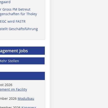
egaard
r Gross FM betreut
enschaften für Tholey
 EGC wird FASTR
stellt Geschäftsführung
nagement Jobs
Mehr Stellen
ust 2026
ment im Facility
ember 2026
Modulbau
ptember 2026
Kongress