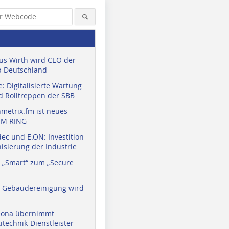
us Wirth wird CEO der
 Deutschland
: Digitalisierte Wartung
d Rolltreppen der SBB
metrix.fm ist neues
FM RING
ec und E.ON: Investition
isierung der Industrie
 „Smart“ zum „Secure
a Gebäudereinigung wird
eona übernimmt
technik-Dienstleister