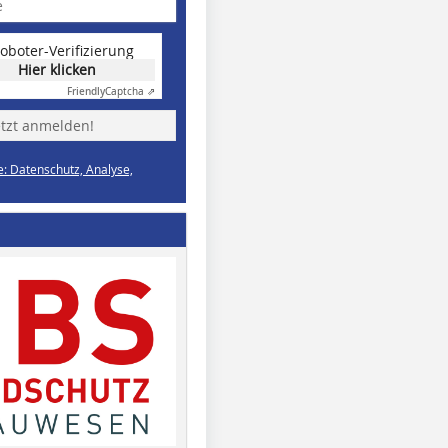
oboter-Verifizierung
Hier klicken
Friendly
Captcha ⇗
etzt anmelden!
e: Datenschutz, Analyse,