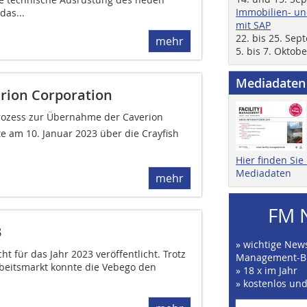
Immobilien- un
as...
mit SAP
22. bis 25. Se
mehr
5. bis 7. Oktob
Mediadaten
rion Corporation
 Prozess zur Übernahme der Caverion
tte am 10. Januar 2023 über die Crayfish
Hier finden Si
Mediadaten
mehr
FM 
3
» wichtige News
t für das Jahr 2023 veröffentlicht. Trotz
Management-B
beitsmarkt konnte die Vebego den
» 18 x im Jahr
» kostenlos un