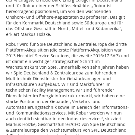
und für Robur einer der Schlüsselmärkte. „Robur ist
hervorragend positioniert, um von den wachsenden
Onshore- und Offshore-Kapazitäten zu profitieren. Das gilt
für den Kernmarkt Deutschland sowie Südeuropa und für
das Offshore-Geschäft in Nord-, Mittel- und Südamerika“,
erklärt Markus Holzke.
Robur wird für Spie Deutschland & Zentraleuropa die dritte
Plattform-Akquisition (die erste Plattform-Akquisition war
2013 Hochtief Service Solutions, die zweite 2016/17 SAG) und
ist damit ein wichtiger strategischer Schritt im
Wachstumskurs von Spie. „Innerhalb von zehn Jahren haben
wir Spie Deutschland & Zentraleuropa zum führenden
Multitechnik-Dienstleister für Gebäudeanlagen und
Infrastrukturen aufgebaut. Wir sind Marktführer im
technischen Facility Management, wir sind führender
Dienstleister im Energieinfrastrukturmarkt, wir haben eine
starke Position in der Gebäude-, Verkehrs- und
Automatisierungstechnik sowie im Bereich der Informations-
und Kommunikationsservices. Mit Robur werden wir nun
auch deutlich sichtbar in den Industrieservices“, skizziert
Markus Holzke, Geschäftsführer/CEO von Spie Deutschland
& Zentraleuropa den Wachstumskurs von SPIE Deutschland