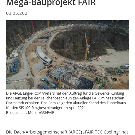
Mega-Bauprojekt FAIR
03.05.2021
Die ARGE Engie-ROM/Wefers hat den Auftrag für die Gewerke Kühlung
und Heizung bei der Teilchenbeschleuniger-Anlage FAIR im hessischen
Darmstadt erhalten. Das Foto zeigt den aktuellen Stand des Tunnelbaus
für den SIS100-Ringbeschleuniger im April 2021
Bildquelle: L. Möller/GSI/FAIR
Die Dach-Arbeitsgemeinschaft (ARGE) „FAIR TEC Cooling“ hat