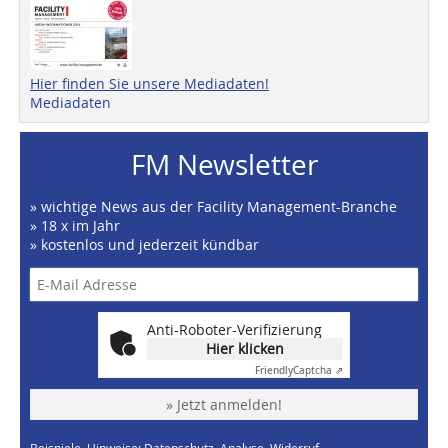
Hier finden Sie unsere Mediadaten!
Mediadaten
FM Newsletter
» wichtige News aus der Facility Management-Branche
» 18 x im Jahr
» kostenlos und jederzeit kündbar
Anti-Roboter-Verifizierung
Hier klicken
Friendly
Captcha ⇗
» Jetzt anmelden!
Beispiele, Hinweise: Datenschutz, Analyse, Widerruf