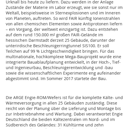
Urknall bis heute zu liefern. Dazu werden in der Anlage
Zustände der Materie im Labor erzeugt, wie sie sonst nur im
Weltall, beispielsweise in Sternexplosionen und im Inneren
von Planeten, auftreten. So wird FAIR künftig Ionenstrahlen
von allen chemischen Elementen sowie Antiprotonen liefern
– ein Vorgang, der weltweit einzigartig ist. Dazu entstehen
auf dem rund 150.000 m² großen FAIR-Gelände im
hessischen Darmstadt derzeit 25 Gebäude, darunter der
unterirdische Beschleunigerringtunnel SIS100. Er soll
Teilchen auf 99 % Lichtgeschwindigkeit bringen. Für das
multinationale, hochkomplexe Mega-Bauprojekt wurde eine
integrierte Bauablaufplanung entwickelt, in der Hoch-, Tief-
und Ingenieurbau, Beschleunigerentwicklung und -bau
sowie die wissenschaftlichen Experimente eng aufeinander
abgestimmt sind. Im Sommer 2017 startete der Bau.
Die ARGE Engie-ROM/Wefers ist für die komplette Kälte- und
Wärmeversorgung in allen 25 Gebäuden zuständig. Diese
reicht von der Planung über die Lieferung und Montage bis
zur Inbetriebnahme und Wartung. Dabei verantwortet Engie
Deutschland die beiden Kältezentralen im Nord- und im
Südbereich des Geländes: 31 Kühltürme und zehn