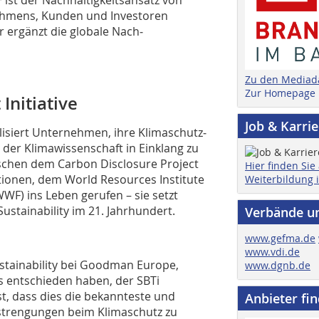
ist der Nachhaltigkeitsansatz von
hmens, Kunden und Investoren
r ergänzt die globale Nach­
Zu den Mediad
Zur Homepage
Initiative
Job & Karri
ilisiert Unternehmen, ihre Klimaschutz­
er Klimawissenschaft in Einklang zu
ischen dem Carbon Disclosure Project
Hier finden Sie
ionen, dem World Resources Institute
Weiterbildung 
F) ins Leben gerufen – sie setzt
stainability im 21. Jahrhundert.
Verbände u
www.gefma.de
www.vdi.de
stainability bei Goodman Europe,
www.dgnb.de
 entschieden haben, der SBTi
st, dass dies die bekannteste und
Anbieter fi
strengungen beim Klimaschutz zu