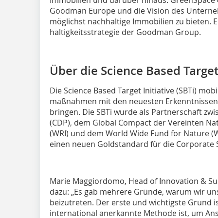
Immobilien und darüber hinaus. GreenSpace+ 
Goodman Europe und die Vision des Unterne
möglichst nachhaltige Immobilien zu bieten. E
haltigkeitsstrategie der Goodman Group.
Über die Science Based Target 
Die Science Based Target Initiative (SBTi) mob
maßnahmen mit den neuesten Erkenntnissen d
bringen. Die SBTi wurde als Partnerschaft zw
(CDP), dem Global Compact der Vereinten Nat
(WRI) und dem World Wide Fund for Nature (WW
einen neuen Goldstandard für die Corporate Su
Marie Maggiordomo, Head of Innovation & Su
dazu: „Es gab mehrere Gründe, warum wir uns
beizutreten. Der erste und wichtigste Grund i
international anerkannte Methode ist, um An