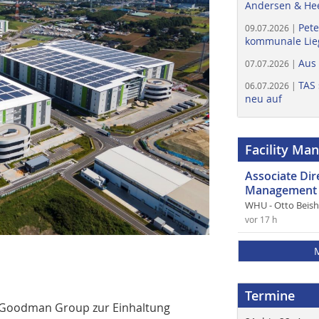
Andersen & He
Pete
09.07.2026 |
kommunale Lieg
Aus
07.07.2026 |
TAS 
06.07.2026 |
neu auf
Facility Ma
Associate Di
Management 
WHU - Otto Beis
vor 17 h
Termine
 Goodman Group zur Einhaltung