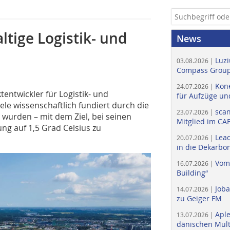
tige Logistik- und
News
Luzi
03.08.2026 |
Compass Group
Kone
24.07.2026 |
entwickler für Logistik- und
für Aufzüge un
le wissenschaftlich fundiert durch die
scan
23.07.2026 |
rt wurden – mit dem Ziel, bei seinen
Mitglied im CA
ng auf 1,5 Grad Celsius zu
Lead
20.07.2026 |
in die Dekarbon
Vom
16.07.2026 |
Building“
Job
14.07.2026 |
zu Geiger FM
Apl
13.07.2026 |
dänischen Multi