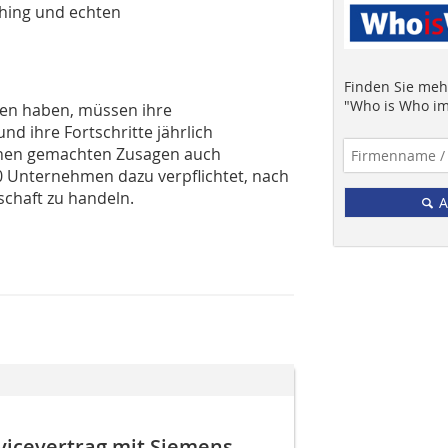
hing und echten
Finden Sie mehr
"Who is Who im
sen haben, müssen ihre
d ihre Fortschritte jährlich
ihnen gemachten Zusagen auch
0 Unter­nehmen dazu verpflichtet, nach
chaft zu handeln.
A
vicevertrag mit Siemens