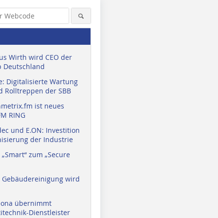
us Wirth wird CEO der
 Deutschland
: Digitalisierte Wartung
d Rolltreppen der SBB
metrix.fm ist neues
FM RING
ec und E.ON: Investition
isierung der Industrie
 „Smart“ zum „Secure
a Gebäudereinigung wird
eona übernimmt
technik-Dienstleister