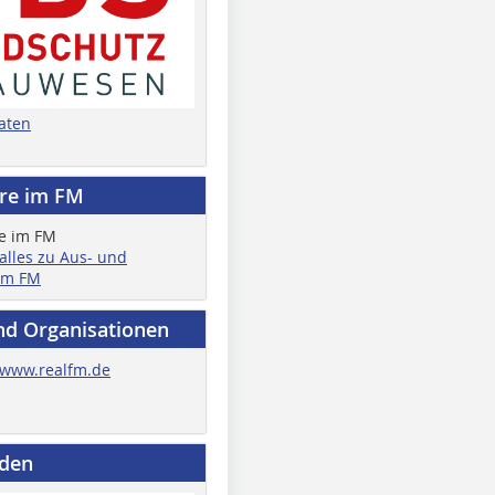
aten
ere im FM
 alles zu Aus- und
im FM
nd Organisationen
www.realfm.de
nden