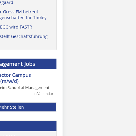
egaard
r Gross FM betreut
enschaften für Tholey
 EGC wird FASTR
stellt Geschäftsführung
nagement Jobs
rector Campus
(m/w/d)
heim School of Management
in Vallendar
Mehr Stellen