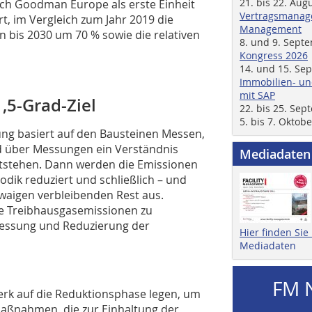
21. bis 22. Aug
 sich Goodman Europe als erste Einheit
Vertragsmanage
t, im Vergleich zum Jahr 2019 die
Management
 bis 2030 um 70 % sowie die relativen
8. und 9. Sept
Kongress 2026
14. und 15. Se
Immobilien- un
mit SAP
5-Grad-Ziel
22. bis 25. Se
5. bis 7. Oktob
ng basiert auf den Bausteinen Messen,
d über Messungen ein Verständnis
Mediadaten
ntstehen. Dann werden die Emissionen
dik reduziert und schließlich – und
waigen verbleibenden Rest aus.
 Treibhausgasemissionen zu
Messung und Reduzierung der
Hier finden Si
Mediadaten
FM 
k auf die Reduktionsphase legen, um
aßnahmen, die zur Einhaltung der