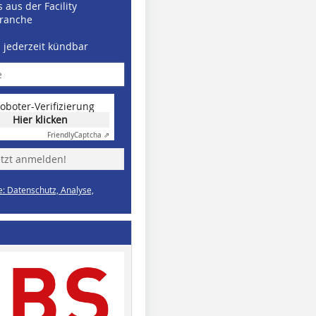
 aus der Facility
ranche
d jederzeit kündbar
oboter-Verifizierung
Hier klicken
Friendly
Captcha ⇗
etzt anmelden!
e: Datenschutz, Analyse,