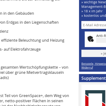
» wichtige News
Management-B
» 18 x im Jahr
en in den Gebäuden
» kostenlos un
von Erdgas in den Liegenschaften
zienz
Anti-R
 effiziente Beleuchtung und Heizung
- auf Elektrofahrzeuge
» J
Beispiele, Hinweis
r gesamten Wertschöpfungskette – von
Widerruf
iel über grüne Mietvertragsklauseln
adis)
Supplement
ist Teil von GreenSpace+, dem Weg von
, netto-positiver Flächen in seinen