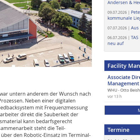
Andersen & He
Pete
09.07.2026 |
kommunale Lieg
Aus
07.07.2026 |
TAS 
06.07.2026 |
neu auf
Facility Ma
Associate Di
Management 
WHU - Otto Beis
M war untern anderem der Wunsch nach
vor 13 h
Prozessen. Neben einer digitalen
 Feedbacksystem mit Frequenzmessung
arbeiter direkt die Sauberkeit der
smaterial kann bedarfsgerecht
sammenarbeit steht die Teil-
Termine
 über den Robotic-Einsatz im Terminal-