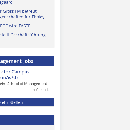
egaard
r Gross FM betreut
enschaften für Tholey
 EGC wird FASTR
stellt Geschäftsführung
nagement Jobs
rector Campus
(m/w/d)
heim School of Management
in Vallendar
Mehr Stellen