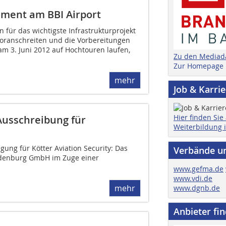
ement am BBI Airport
für das wichtigste Infrastrukturprojekt
oranschreiten und die Vorbereitungen
am 3. Juni 2012 auf Hochtouren laufen,
Zu den Mediad
Zur Homepage
mehr
Job & Karri
Hier finden Sie
Ausschreibung für
Weiterbildung 
gung für Kötter Aviation Security: Das
Verbände u
ndenburg GmbH im Zuge einer
www.gefma.de
www.vdi.de
mehr
www.dgnb.de
Anbieter fi