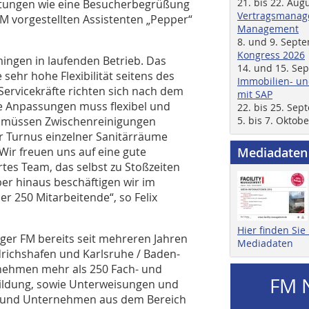
21. bis 22. Aug
istungen wie eine Besucherbegrüßung
Vertragsmanage
M vorgestellten Assistenten „Pepper“
Management
8. und 9. Sept
Kongress 2026
ingen in laufenden Betrieb. Das
14. und 15. Se
sehr hohe Flexibilität seitens des
Immobilien- un
Servicekräfte richten sich nach dem
mit SAP
ige Anpassungen muss flexibel und
22. bis 25. Se
5. bis 7. Oktob
ys müssen Zwischenreinigungen
er Turnus einzelner Sanitärräume
Mediadaten
Wir freuen uns auf eine gute
tes Team, das selbst zu Stoßzeiten
er hinaus beschäftigen wir im
r 250 Mitarbeitende“, so Felix
Hier finden Si
ger FM bereits seit mehreren Jahren
Mediadaten
edrichshafen und Karlsruhe / Baden-
nehmen mehr als 250 Fach- und
FM 
ildung, sowie Unterweisungen und
en und Unternehmen aus dem Bereich