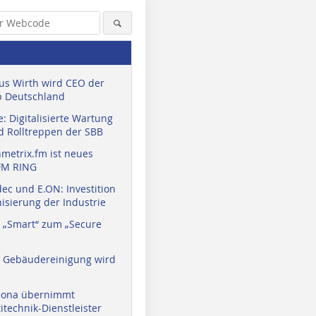
us Wirth wird CEO der
 Deutschland
: Digitalisierte Wartung
d Rolltreppen der SBB
metrix.fm ist neues
FM RING
ec und E.ON: Investition
isierung der Industrie
 „Smart“ zum „Secure
a Gebäudereinigung wird
eona übernimmt
technik-Dienstleister