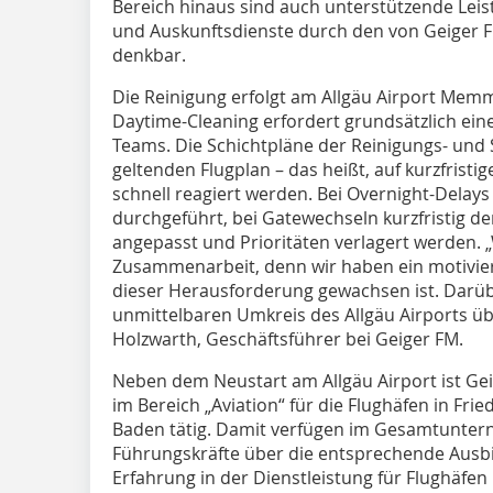
Bereich hinaus sind auch unterstützende Le
und Auskunftsdienste durch den von Geiger F
denkbar.
Die Reinigung erfolgt am Allgäu Airport Memm
Daytime-Cleaning erfordert grundsätzlich eine 
Teams. Die Schichtpläne der Reinigungs- und 
geltenden Flugplan – das heißt, auf kurzfrist
schnell reagiert werden. Bei Overnight-Dela
durchgeführt, bei Gatewechseln kurzfristig d
angepasst und Prioritäten verlagert werden. „
Zusammenarbeit, denn wir haben ein motivier
dieser Herausforderung gewachsen ist. Darüb
unmittelbaren Umkreis des Allgäu Airports übe
Holzwarth, Geschäftsführer bei Geiger FM.
Neben dem Neustart am Allgäu Airport ist Gei
im Bereich „Aviation“ für die Flughäfen in Fri
Baden tätig. Damit verfügen im Gesamtunter
Führungskräfte über die entsprechende Ausb
Erfahrung in der Dienstleistung für Flughäf