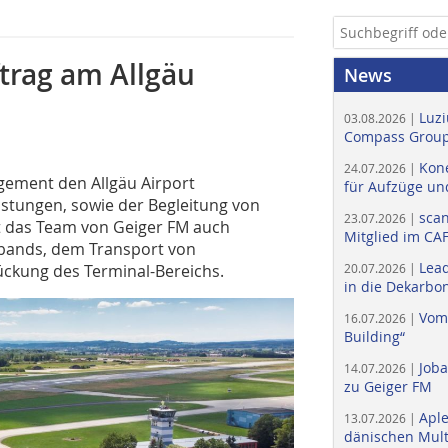
trag am Allgäu
News
Luzi
03.08.2026 |
Compass Group
Kone
24.07.2026 |
agement den Allgäu Airport
für Aufzüge un
stungen, sowie der Begleitung von
scan
23.07.2026 |
t das Team von Geiger FM auch
Mitglied im CA
erbands, dem Transport von
Lead
tückung des Terminal-Bereichs.
20.07.2026 |
in die Dekarbon
Vom
16.07.2026 |
Building“
Job
14.07.2026 |
zu Geiger FM
Apl
13.07.2026 |
dänischen Multi