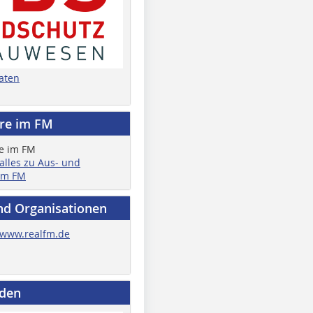
aten
ere im FM
 alles zu Aus- und
im FM
nd Organisationen
www.realfm.de
nden