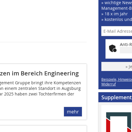
» wichtige News
Management-B
» 18 x im Jahr
» kostenlos un
Anti-R
» J
zen im Bereich Engineering
Beispiele, Hinweis
agement Gruppe bringt ihre Kompetenzen
Widerruf
an einem zentralen Standort in Augsburg
r 2025 haben zwei Tochterfirmen der
Supplement
mehr