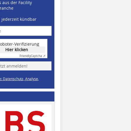
 aus der Facility
ranche
d jederzeit kündbar
oboter-Verifizierung
Hier klicken
Friendly
Captcha ⇗
etzt anmelden!
e: Datenschutz, Analyse,