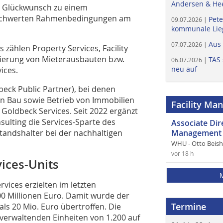
Andersen & He
z: Glückwunsch zu einem
erschwerten Rahmenbedingungen am
Pete
09.07.2026 |
kommunale Lieg
Aus
07.07.2026 |
zählen Property Services, Facility
isierung von Mieterausbauten bzw.
TAS 
06.07.2026 |
neu auf
ices.
beck Public Partner), bei denen
en Bau sowie Betrieb von Immobilien
Facility Ma
Goldbeck Services. Seit 2022 ergänzt
sulting die Services-Sparte des
Associate Di
tandshalter bei der nachhaltigen
Management 
WHU - Otto Beis
vor 18 h
ices-Units
rvices erzielten im letzten
0 Millionen Euro. Damit wurde der
Termine
s 20 Mio. Euro übertroffen. Die
zu verwaltenden Einheiten von 1.200 auf