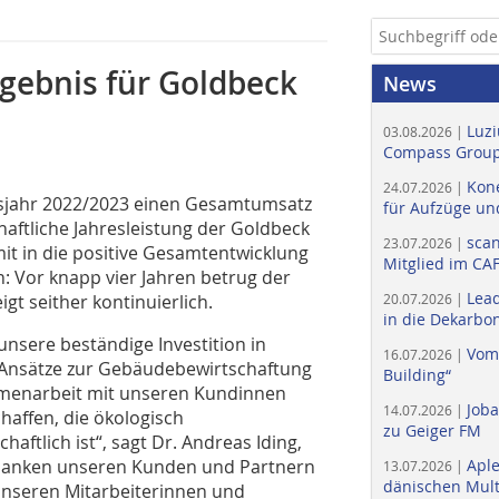
rgebnis für Goldbeck
News
Luzi
03.08.2026 |
Compass Group
Kone
24.07.2026 |
sjahr 2022/2023 einen Gesamtumsatz
für Aufzüge un
chaftliche Jahresleistung der Goldbeck
scan
23.07.2026 |
mit in die positive Gesamtentwicklung
Mitglied im CA
 Vor knapp vier Jahren betrug der
Lead
t seither kontinuierlich.
20.07.2026 |
in die Dekarbon
unsere beständige Investition in
Vom
16.07.2026 |
 Ansätze zur Gebäudebewirtschaftung
Building“
mmenarbeit mit unseren Kundinnen
Job
14.07.2026 |
haffen, die ökologisch
zu Geiger FM
aftlich ist“, sagt Dr. Andreas Iding,
r danken unseren Kunden und Partnern
Apl
13.07.2026 |
dänischen Multi
unseren Mitarbeiterinnen und