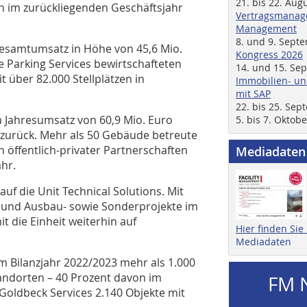
21. bis 22. Aug
n im zurückliegenden Geschäftsjahr
Vertragsmanage
Management
8. und 9. Sept
Gesamtumsatz in Höhe von 45,6 Mio.
Kongress 2026
ie Parking Services bewirtschafteten
14. und 15. Se
 über 82.000 Stellplätzen in
Immobilien- un
mit SAP
22. bis 25. Se
m Jahresumsatz von 60,9 Mio. Euro
5. bis 7. Oktob
3 zurück. Mehr als 50 Gebäude betreute
öffentlich-privater Partnerschaften
Mediadaten
ahr.
uf die Unit Technical Solutions. Mit
 und Ausbau- sowie Sonderprojekte im
t die Einheit weiterhin auf
Hier finden Si
Mediadaten
im Bilanzjahr 2022/2023 mehr als 1.000
andorten – 40 Prozent davon im
FM 
 Goldbeck Services 2.140 Objekte mit