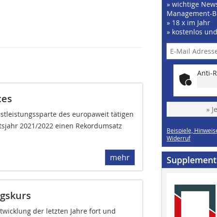
» wichtige News
Management-B
» 18 x im Jahr
» kostenlos un
Anti-R
ces
» J
stleistungssparte des europaweit tätigen
ftsjahr 2021/2022 einen Rekordumsatz
Beispiele, Hinweis
Widerruf
mehr
Supplement
lgskurs
twicklung der letzten Jahre fort und