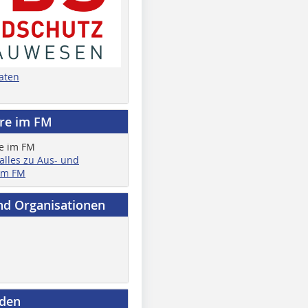
aten
ere im FM
 alles zu Aus- und
im FM
nd Organisationen
nden