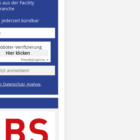
 aus der Facility
ranche
d jederzeit kündbar
oboter-Verifizierung
Hier klicken
Friendly
Captcha ⇗
etzt anmelden!
e: Datenschutz, Analyse,