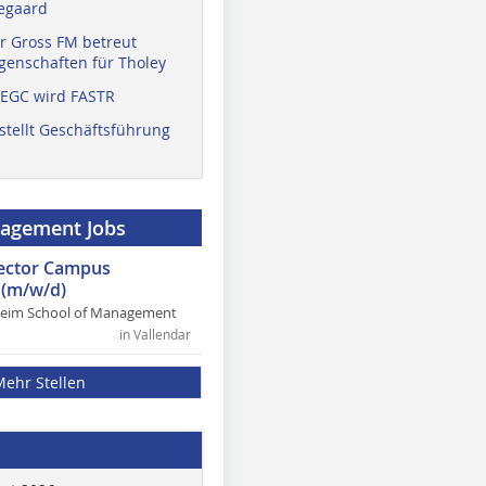
egaard
r Gross FM betreut
enschaften für Tholey
 EGC wird FASTR
stellt Geschäftsführung
nagement Jobs
rector Campus
(m/w/d)
heim School of Management
in Vallendar
Mehr Stellen