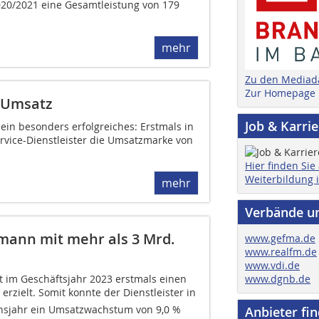
020/2021 eine Gesamtleistung von 179
mehr
Zu den Mediad
Zur Homepage
n-Umsatz
Job & Karri
ein besonders erfolgreiches: Erstmals in
vice-Dienstleister die Umsatzmarke von
Hier finden Sie
Weiterbildung 
mehr
Verbände u
mann mit mehr als 3 Mrd.
www.gefma.de
www.realfm.de
www.vdi.de
www.dgnb.de
 im Geschäftsjahr 2023 erstmals einen
erzielt. Somit konnte der Dienstleister in
sjahr ein Umsatzwachstum von 9,0 %
Anbieter fi