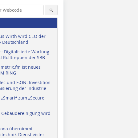
us Wirth wird CEO der
 Deutschland
: Digitalisierte Wartung
d Rolltreppen der SBB
metrix.fm ist neues
FM RING
ec und E.ON: Investition
isierung der Industrie
 „Smart“ zum „Secure
a Gebäudereinigung wird
eona übernimmt
technik-Dienstleister