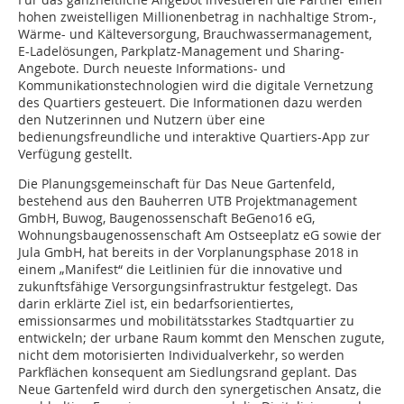
hohen zweistelligen Millionenbetrag in nachhaltige Strom-,
Wärme- und Kälteversorgung, Brauchwassermanagement,
E-Ladelösungen, Parkplatz-Management und Sharing-
Angebote. Durch neueste Informations- und
Kommunikationstechnologien wird die digitale Vernetzung
des Quartiers gesteuert. Die Informationen dazu werden
den Nutzerinnen und Nutzern über eine
bedienungsfreundliche und interaktive Quartiers-App zur
Verfügung gestellt.
Die Planungsgemeinschaft für Das Neue Gartenfeld,
bestehend aus den Bauherren UTB Projektmanagement
GmbH, Buwog, Baugenossenschaft BeGeno16 eG,
Wohnungsbaugenossenschaft Am Ostseeplatz eG sowie der
Jula GmbH, hat bereits in der Vorplanungsphase 2018 in
einem „Manifest“ die Leitlinien für die innovative und
zukunftsfähige Versorgungsinfrastruktur festgelegt. Das
darin erklärte Ziel ist, ein bedarfsorientiertes,
emissionsarmes und mobilitätsstarkes Stadtquartier zu
entwickeln; der urbane Raum kommt den Menschen zugute,
nicht dem motorisierten Individualverkehr, so werden
Parkflächen konsequent am Siedlungsrand geplant. Das
Neue Gartenfeld wird durch den synergetischen Ansatz, die