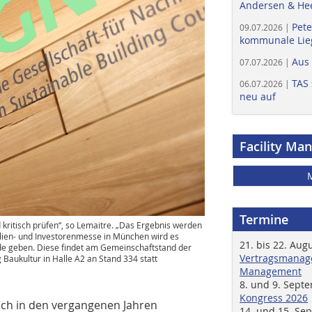
Andersen & He
Pete
09.07.2026 |
kommunale Lieg
Aus
07.07.2026 |
TAS 
06.07.2026 |
neu auf
Facility Ma
Termine
ritisch prüfen“, so Lemaitre. „Das Ergebnis werden
ilien- und Investorenmesse in München wird es
21. bis 22. Aug
de geben. Diese findet am Gemeinschaftstand der
Vertragsmanage
aukultur in Halle A2 an Stand 334 statt
Management
8. und 9. Sept
Kongress 2026
ich in den vergangenen Jahren
14. und 15. Se