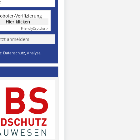
oboter-Verifizierung
Hier klicken
Friendly
Captcha ⇗
etzt anmelden!
e: Datenschutz, Analyse,