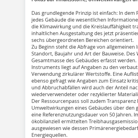
Das grundlegende Prinzip ist einfach: In dem 
jedes Gebäude die wesentlichen Information
die Klimawirkung und die Kreislauffähigkeit 
inhaltlichen Ausgestaltung des jetzt präsenti
sechs übergeordneten Bereichen orientiert.
Zu Beginn steht die Abfrage von allgemeinen 
Standort, Baujahr und Art der Bauweise. Des 
Gesamtmasse des Gebäudes erfasst werden. E
Instruments liegt auf Angaben zu den verbaut
Verwendung zirkulärer Wertstoffe. Eine Auflis
ebenso gefragt wie Angaben zum Einsatz kriti
und Abbruchabfällen wird auch der Anteil na
wiederverwendeter oder rezyklierter Materiali
Der Ressourcenpass soll zudem Transparenz li
Umweltwirkungen eines Gebäudes über den g
eine Referenznutzungsdauer von 50 Jahren. 
ökobilanziell ermittelten Treibhausgasemiss
ausgewiesen wie dessen Primärenergiebedarf
Energiequellen.