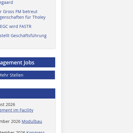
egaard
r Gross FM betreut
enschaften für Tholey
 EGC wird FASTR
stellt Geschäftsführung
nagement Jobs
Mehr Stellen
ust 2026
ment im Facility
ember 2026
Modulbau
ptember 2026
Kongress