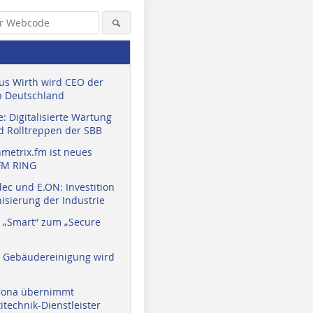
us Wirth wird CEO der
 Deutschland
: Digitalisierte Wartung
d Rolltreppen der SBB
metrix.fm ist neues
FM RING
ec und E.ON: Investition
isierung der Industrie
 „Smart“ zum „Secure
a Gebäudereinigung wird
eona übernimmt
technik-Dienstleister