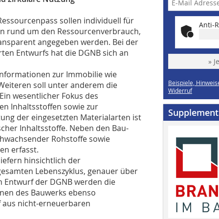
Ressourcenpass sollen individuell für
Anti-R
en rund um den Ressourcenverbrauch,
transparent angegeben werden. Bei der
erten Entwurfs hat die DGNB sich an
» J
Informationen zur Immobilie wie
Beispiele, Hinweis
Weiteren soll unter anderem die
Widerruf
in wesentlicher Fokus des
en Inhaltsstoffen sowie zur
Supplement
tung der eingesetzten Materialarten ist
scher Inhaltsstoffe. Neben den Bau-
chwachsender Rohstoffe sowie
en erfasst.
efern hinsichtlich der
esamten Lebenszyklus, genauer über
Im Entwurf der DGNB werden die
ionen des Bauwerks ebenso
 aus nicht-erneuerbaren