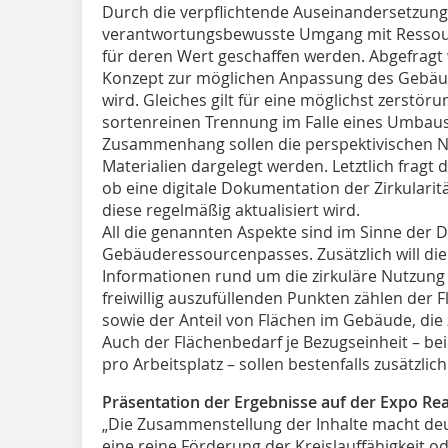
Durch die verpflichtende Auseinandersetzung
verantwortungsbewusste Umgang mit Ressour
für deren Wert geschaffen werden. Abgefragt 
Konzept zur möglichen Anpassung des Gebäude
wird. Gleiches gilt für eine möglichst zerstö
sortenreinen Trennung im Falle eines Umbaus
Zusammenhang sollen die perspektivischen 
Materialien dargelegt werden. Letztlich frag
ob eine digitale Dokumentation der Zirkulari
diese regelmäßig aktualisiert wird.
All die genannten Aspekte sind im Sinne der
Gebäuderessourcenpasses. Zusätzlich will di
Informationen rund um die zirkuläre Nutzung
freiwillig auszufüllenden Punkten zählen de
sowie der Anteil von Flächen im Gebäude, di
Auch der Flächenbedarf je Bezugseinheit – b
pro Arbeitsplatz – sollen bestenfalls zusätzli
Präsentation der Ergebnisse auf der Expo Rea
„Die Zusammenstellung der Inhalte macht deut
eine reine Förderung der Kreislauffähigkeit 