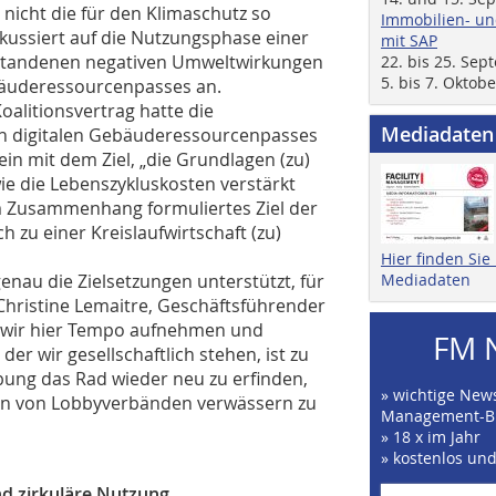
h nicht die für den Klimaschutz so
Immobilien- un
kussiert auf die Nutzungsphase einer
mit SAP
ntstandenen negativen Umweltwirkungen
22. bis 25. Se
5. bis 7. Oktob
ebäuderessourcenpasses an.
oalitionsvertrag hatte die
Mediadaten
en digitalen Gebäuderessourcenpasses
in mit dem Ziel, „die Grundlagen (zu)
ie die Lebenszykluskosten verstärkt
em Zusammenhang formuliertes Ziel der
 zu einer Kreislaufwirtschaft (zu)
Hier finden Si
enau die Zielsetzungen unterstützt, für
Mediadaten
. Christine Lemaitre, Geschäftsführender
ss wir hier Tempo aufnehmen und
FM 
er wir gesellschaftlich stehen, ist zu
ibung das Rad wieder neu zu erfinden,
» wichtige News
en von Lobbyverbänden verwässern zu
Management-B
» 18 x im Jahr
» kostenlos un
nd zirkuläre Nutzung