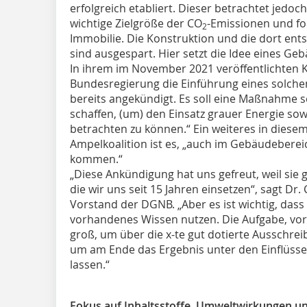
erfolgreich etabliert. Dieser betrachtet jedoc
wichtige Zielgröße der CO
-Emissionen und fo
2
Immobilie. Die Konstruktion und die dort e
sind ausgespart. Hier setzt die Idee eines G
In ihrem im November 2021 veröffentlichten K
Bundesregierung die Einführung eines solch
bereits angekündigt. Es soll eine Maßnahme se
schaffen, (um) den Einsatz grauer Energie sow
betrachten zu können.“ Ein weiteres in dies
Ampelkoalition ist es, „auch im Gebäudebereich
kommen.“
„Diese Ankündigung hat uns gefreut, weil sie g
die wir uns seit 15 Jahren einsetzen“, sagt Dr
Vorstand der DGNB. „Aber es ist wichtig, da
vorhandenes Wissen nutzen. Die Aufgabe, vor d
groß, um über die x-te gut dotierte Ausschre
um am Ende das Ergebnis unter den Einflüss
lassen.“
Fokus auf Inhaltsstoffe, Umweltwirkungen u