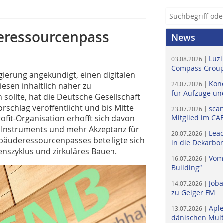
eressourcenpass
News
Luzi
03.08.2026 |
Compass Group
gierung angekündigt, einen digitalen
Kone
24.07.2026 |
sen inhaltlich näher zu
für Aufzüge un
 sollte, hat die Deutsche Gesellschaft
orschlag veröffentlicht und bis Mitte
scan
23.07.2026 |
ofit-Organisation erhofft sich davon
Mitglied im CA
 Instruments und mehr Akzeptanz für
Lead
20.07.2026 |
bäuderessourcenpasses beteiligte sich
in die Dekarbon
nszyklus und zirkuläres Bauen.
Vom
16.07.2026 |
Building“
Job
14.07.2026 |
zu Geiger FM
Apl
13.07.2026 |
dänischen Multi