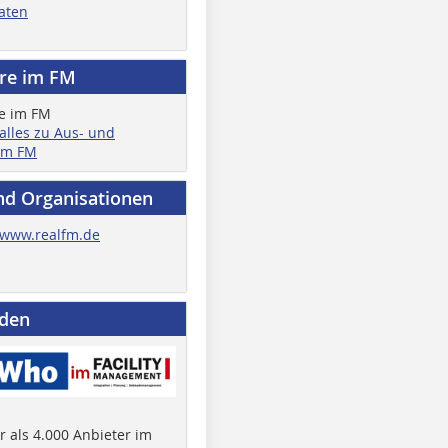
aten
ere im FM
 alles zu Aus- und
im FM
nd Organisationen
www.realfm.de
nden
 als 4.000 Anbieter im