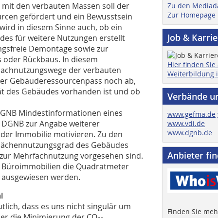
 mit den verbauten Massen soll der
Zu den Mediad
Zur Homepage
cen gefördert und ein Bewusstsein
wird in diesem Sinne auch, ob ein
Job & Karri
s für weitere Nutzungen erstellt
rungsfreie Demontage sowie zur
 oder Rückbaus. In diesem
Hier finden Sie
Nachnutzungswege der verbauten
Weiterbildung 
t der Gebäuderessourcenpass noch ab,
tät des Gebäudes vorhanden ist und ob
Verbände u
 DGNB Mindestinformationen eines
www.gefma.de
e DGNB zur Angabe weiterer
www.vdi.de
www.dgnb.de
 der Immobilie motivieren. Zu den
r Flächennutzungsgrad des Gebäudes
Anbieter fi
e zur Mehrfachnutzung vorgesehen sind.
ei Büroimmobilien die Quadratmeter
ch ausgewiesen werden.
l
lich, dass es uns nicht singulär um
Finden Sie mehr
oder die Minimierung der CO
-