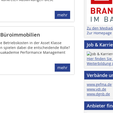
mehr
Zu den Mediad
Zur Homepage
r Büroimmobilien
e Betriebskosten in der Asset Klasse
Job & Karri
n spielen dabei die entscheidende Rolle?
 Bauakademie Performance Management
Hier finden Sie
Weiterbildung 
mehr
Verbände u
www.gefma.de
www.vdi.de
www.dgnb.de
Anbieter fi