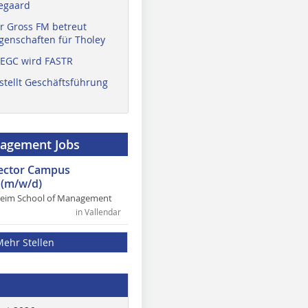
egaard
r Gross FM betreut
enschaften für Tholey
 EGC wird FASTR
stellt Geschäftsführung
nagement Jobs
rector Campus
(m/w/d)
heim School of Management
in Vallendar
Mehr Stellen