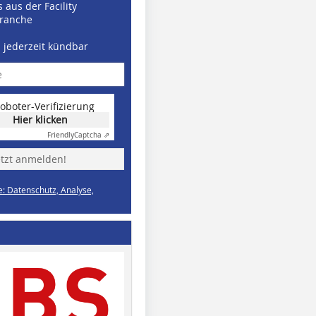
 aus der Facility
ranche
d jederzeit kündbar
oboter-Verifizierung
Hier klicken
Friendly
Captcha ⇗
etzt anmelden!
e: Datenschutz, Analyse,