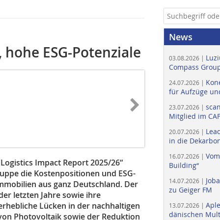
News
, hohe ESG-Potenziale
Luzi
03.08.2026 |
Compass Group
Kone
24.07.2026 |
für Aufzüge un
scan
23.07.2026 |
Mitglied im CA
Lead
20.07.2026 |
in die Dekarbon
Vom
16.07.2026 |
Logistics Impact Report 2025/26“
Building“
uppe die Kostenpositionen und ESG-
Job
14.07.2026 |
mmobilien aus ganz Deutschland. Der
zu Geiger FM
er letzten Jahre sowie ihre
rhebliche Lücken in der nachhaltigen
Apl
13.07.2026 |
dänischen Multi
n Photovoltaik sowie der Reduktion