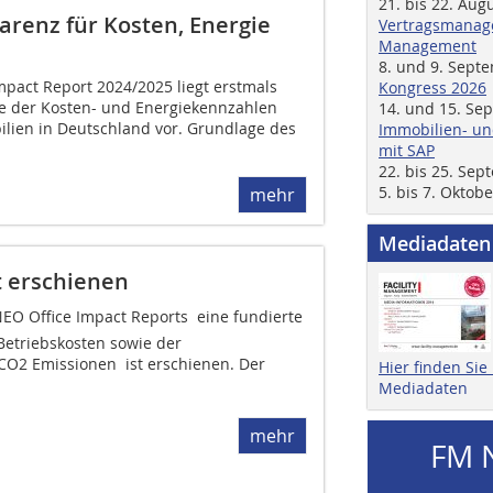
21. bis 22. Aug
arenz für Kosten, Energie
Vertragsmanage
Management
8. und 9. Sept
mpact Report 2024/2025 liegt erstmals
Kongress 2026
e der Kosten- und Energiekennzahlen
14. und 15. Se
lien in Deutschland vor. Grundlage des
Immobilien- un
mit SAP
22. bis 25. Se
5. bis 7. Oktob
mehr
Mediadaten
t erschienen
EO Office Impact Reports  eine fundierte
Betriebskosten sowie der
O2 Emissionen  ist erschienen. Der
Hier finden Si
Mediadaten
mehr
FM 