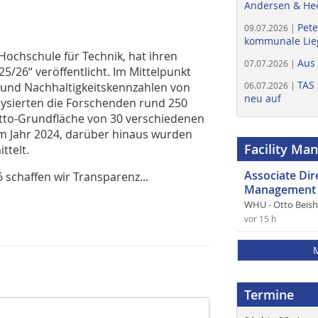
Andersen & He
Pete
09.07.2026 |
kommunale Lieg
 Hochschule für Technik, hat ihren
Aus
07.07.2026 |
5/26“ veröffentlicht. Im Mittelpunkt
TAS 
- und Nachhaltigkeitskennzahlen von
06.07.2026 |
neu auf
lysierten die Forschenden rund 250
rutto-Grundfläche von 30 verschiedenen
m Jahr 2024, darüber hinaus wurden
Facility Ma
ttelt.
Associate Di
 schaffen wir Transparenz...
Management 
WHU - Otto Beis
vor 15 h
Termine