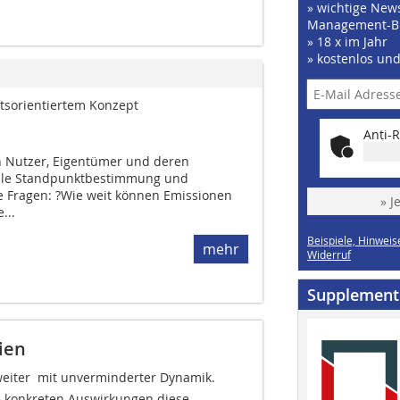
» wichtige News
Management-B
» 18 x im Jahr
» kostenlos un
tsorientiertem Konzept
Anti-R
n Nutzer, Eigentümer und deren
trale Standpunktbestimmung und
 Fragen: ?Wie weit können Emissionen
» J
...
Beispiele, Hinweis
mehr
Widerruf
Supplement
ien
eiter  mit unverminderter Dynamik.
he konkreten Auswirkungen diese