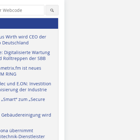
us Wirth wird CEO der
 Deutschland
: Digitalisierte Wartung
d Rolltreppen der SBB
metrix.fm ist neues
FM RING
ec und E.ON: Investition
isierung der Industrie
 „Smart“ zum „Secure
a Gebäudereinigung wird
eona übernimmt
technik-Dienstleister