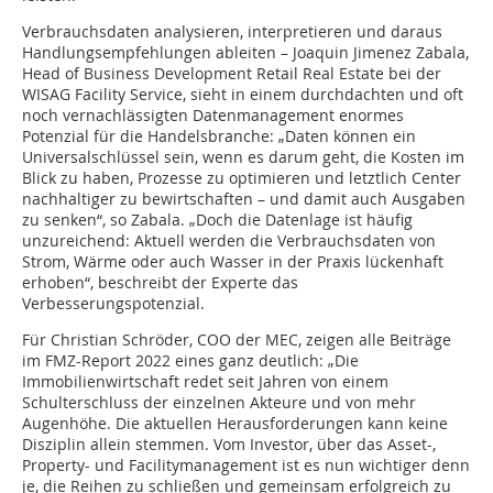
Verbrauchsdaten analysieren, interpretieren und daraus
Handlungsempfehlungen ableiten – Joaquin Jimenez Zabala,
Head of Business Development Retail Real Estate bei der
WISAG Facility Service, sieht in einem durchdachten und oft
noch vernachlässigten Datenmanagement enormes
Potenzial für die Handelsbranche: „Daten können ein
Universalschlüssel sein, wenn es darum geht, die Kosten im
Blick zu haben, Prozesse zu optimieren und letztlich Center
nachhaltiger zu bewirtschaften – und damit auch Ausgaben
zu senken“, so Zabala. „Doch die Datenlage ist häufig
unzureichend: Aktuell werden die Verbrauchsdaten von
Strom, Wärme oder auch Wasser in der Praxis lückenhaft
erhoben“, beschreibt der Experte das
Verbesserungspotenzial.
Für Christian Schröder, COO der MEC, zeigen alle Beiträge
im FMZ-Report 2022 eines ganz deutlich: „Die
Immobilienwirtschaft redet seit Jahren von einem
Schulterschluss der einzelnen Akteure und von mehr
Augenhöhe. Die aktuellen Herausforderungen kann keine
Disziplin allein stemmen. Vom Investor, über das Asset-,
Property- und Facilitymanagement ist es nun wichtiger denn
je, die Reihen zu schließen und gemeinsam erfolgreich zu