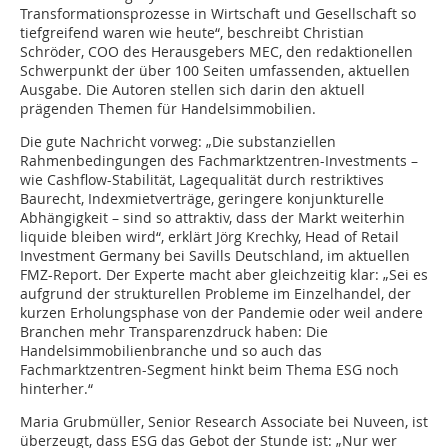
Transformationsprozesse in Wirtschaft und Gesellschaft so
tiefgreifend waren wie heute“, beschreibt Christian
Schröder, COO des Herausgebers MEC, den redaktionellen
Schwerpunkt der über 100 Seiten umfassenden, aktuellen
Ausgabe. Die Autoren stellen sich darin den aktuell
prägenden Themen für Handelsimmobilien.
Die gute Nachricht vorweg: „Die substanziellen
Rahmenbedingungen des Fachmarktzentren-Investments –
wie Cashflow-Stabilität, Lagequalität durch restriktives
Baurecht, Indexmietverträge, geringere konjunkturelle
Abhängigkeit – sind so attraktiv, dass der Markt weiterhin
liquide bleiben wird“, erklärt Jörg Krechky, Head of Retail
Investment Germany bei Savills Deutschland, im aktuellen
FMZ-Report. Der Experte macht aber gleichzeitig klar: „Sei es
aufgrund der strukturellen Probleme im Einzelhandel, der
kurzen Erholungsphase von der Pandemie oder weil andere
Branchen mehr Transparenzdruck haben: Die
Handelsimmobilienbranche und so auch das
Fachmarktzentren-Segment hinkt beim Thema ESG noch
hinterher.“
Maria Grubmüller, Senior Research Associate bei Nuveen, ist
überzeugt, dass ESG das Gebot der Stunde ist: „Nur wer