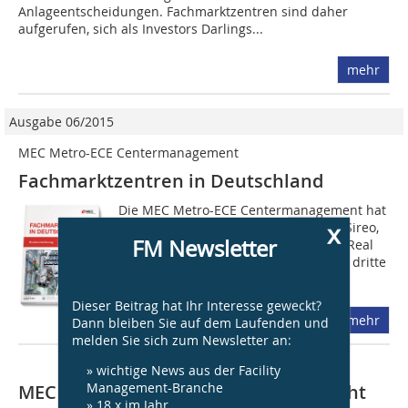
Anlageentscheidungen. Fachmarktzentren sind daher
aufgerufen, sich als Investors Darlings...
mehr
Ausgabe 06/2015
MEC Metro-ECE Centermanagement
Fachmarktzentren in Deutschland
Die MEC Metro-ECE Centermanagement hat
x
zusammen mit den Partnern Corpus Sireo,
FM Newsletter
Dr. Lademann & Partner, GfK und TH Real
Estate sowie erstmals auch Savills die dritte
Ausgabe von Fachmarktzentren in...
Dieser Beitrag hat Ihr Interesse geweckt?
mehr
Dann bleiben Sie auf dem Laufenden und
melden Sie sich zum Newsletter an:
» wichtige News aus der Facility
Management-Branche
MEC übernimmt Management von acht
» 18 x im Jahr