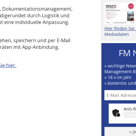
ung, Dokumentationsmanagement,
 abgerundet durch Logistik und
 eine individuelle Anpassung.
Hier finden Si
Mediadaten
sehen, speichern und per E-Mail
räten mit App-Anbindung.
FM 
e hier.
» wichtige News
Management-B
» 18 x im Jahr
» kostenlos un
Anti-R
» J