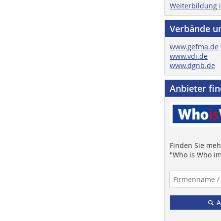
Weiterbildung 
Verbände u
www.gefma.de
www.vdi.de
www.dgnb.de
Anbieter fi
Finden Sie mehr
"Who is Who im
A