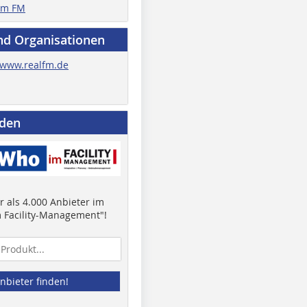
im FM
nd Organisationen
www.realfm.de
nden
 als 4.000 Anbieter im
 Facility-Management"!
nbieter finden!