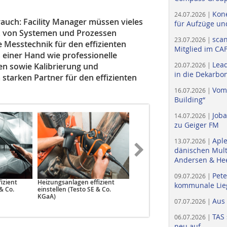
Kone
24.07.2026 |
auch: Facility Manager müssen vieles
für Aufzüge un
enz von Systemen und Prozessen
scan
23.07.2026 |
se Messtechnik für den effizienten
Mitglied im CA
s einer Hand wie professionelle
Lead
en sowie Kalibrierung und
20.07.2026 |
in die Dekarbon
tarken Partner für den effizienten
Vom
16.07.2026 |
Building“
Job
14.07.2026 |
zu Geiger FM
Apl
13.07.2026 |
dänischen Multi
Andersen & He
Pete
09.07.2026 |
izient
Heizungsanlagen effizient
Elektrische Installationen
kommunale Lieg
 & Co.
einstellen (Testo SE & Co.
prüfen (Testo SE & Co. KGaA)
KGaA)
Aus
07.07.2026 |
TAS 
06.07.2026 |
neu auf