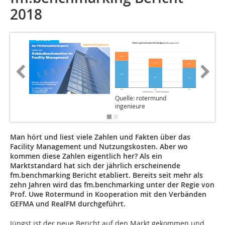
2018
Quelle: rotermund
Quelle: 
ingenieure
ingenieu
Man hört und liest viele Zahlen und Fakten über das
Facility Management und Nutzungs­kosten. Aber wo
kommen diese Zahlen eigentlich her? Als ein
Marktstandard hat sich der jährlich erscheinende
fm.benchmarking Bericht etabliert. Bereits seit mehr als
zehn Jahren wird das fm.benchmarking unter der Regie von
Prof. Uwe Rotermund in Koope­ration mit den Verbänden
GEFMA und RealFM durchgeführt.
Jüngst ist der neue Bericht auf den Markt gekommen und