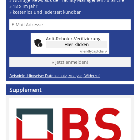
» wichtige News aus der Facility Management-Branche
» 18 x im Jahr
» kostenlos und jederzeit kündbar
Anti-Roboter-Verifizierung
Hier klicken
Friendly
Captcha ⇗
» Jetzt anmelden!
Beispiele, Hinweise: Datenschutz, Analyse, Widerruf
Supplement