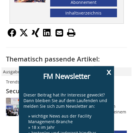
Abonnement
Inhaltsverzeichnis
Thematisch passende Artikel:
x
Ausgabe 4/2012
FM Newsletter
Trends und Lösungen in Sachen Sicherheit
Security 2012
Dieser Beitrag hat Ihr Interesse geweckt?
Dann bleiben Sie auf dem Laufenden und
Die ganze Welt der Sicherheits- und
melden Sie sich zum Newsletter an:
Brandschutztechnik unter einem Dach
bietet die Security in diesem Jahr mit einem
» wichtige News aus der Facility
umfangreichen Überblick über neue
Management-Branche
Sicherheitstechnologien und...
» 18 x im Jahr
» kostenlos und jederzeit kündbar