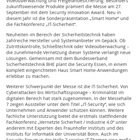
Videoüberwachung und Freigeländesicherung. Besonders
zukunftsweisende Produkte prämiert die Messe am 27.
September mit dem Security Innovation Award. Neu in
diesem Jahr ist die Sonderpräsentation „Smart Home“ und
die Fachkonferenz „IT-Sicherheit“.
Neuheiten im Bereich der Sicherheitstechnik haben
zahlreiche Hersteller und Systemanbieter im Gepäck. Ob
Zutrittskontrolle, Schließtechnik oder Videoüberwachung –
die zunehmende Vernetzung dieser Systeme verlangt neue
Lösungen. Gemeinsam mit dem Bundesverband
Sicherheitstechnik BHE plant die Security Essen, in einem
komplett eingerichteten Haus Smart Home-Anwendungen
erlebbar zu machen.
Weiterer Schwerpunkt der Messe ist die IT-Sicherheit. Von
Cyberattacken bis Wirtschaftsspionage – Kriminalität im
digitalen Bereich hat stark zugenommen. In der Messehalle
7 zeigen Aussteller unter dem Titel „IT-Security“, wie sich
Unternehmen und Anwender schützen können. Weitere
fachliche Unterstützung bietet die erstmals stattfindende
Fachkonferenz „Vernetzte Sicherheit / Industrie 4.0“ unter
anderem mit Experten des Fraunhofer Instituts und des
Instituts für Informatik der Universität Bonn. Auch im
Security-Forum in der Halle 7 spielen IT-Themen eine große